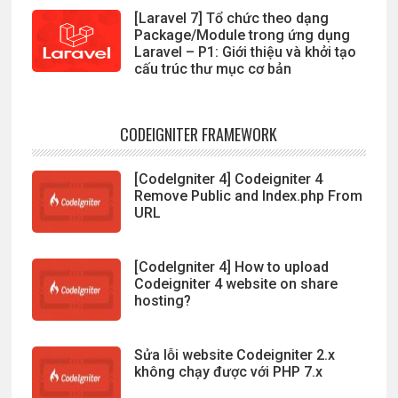
[Laravel 7] Tổ chức theo dạng
Package/Module trong ứng dụng
Laravel – P1: Giới thiệu và khởi tạo
cấu trúc thư mục cơ bản
CODEIGNITER FRAMEWORK
[CodeIgniter 4] Codeigniter 4
Remove Public and Index.php From
URL
[CodeIgniter 4] How to upload
Codeigniter 4 website on share
hosting?
Sửa lỗi website Codeigniter 2.x
không chạy được với PHP 7.x