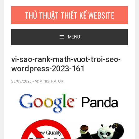
Bỏ
Skip
Bỏ
qua
to
qua
THỦ THUẬT THIẾT KẾ WEBSITE
primary
main
primary
navigation
content
sidebar
MENU
vi-sao-rank-math-vuot-troi-seo-
wordpress-2023-161
23/03/2023
-
ADMINISTRATOR