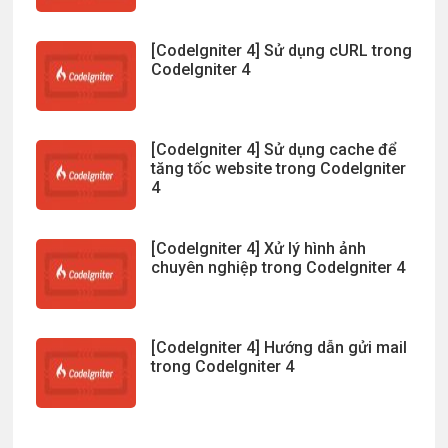
[CodeIgniter 4] Sử dụng cURL trong
CodeIgniter 4
[CodeIgniter 4] Sử dụng cache để
tăng tốc website trong CodeIgniter
4
[CodeIgniter 4] Xử lý hình ảnh
chuyên nghiệp trong CodeIgniter 4
[CodeIgniter 4] Hướng dẫn gửi mail
trong CodeIgniter 4