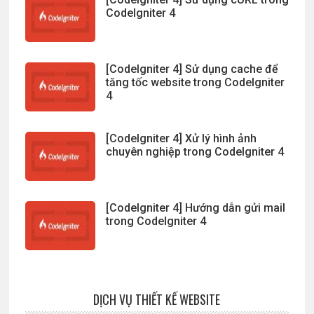
CodeIgniter 4
[CodeIgniter 4] Sử dụng cache để
tăng tốc website trong CodeIgniter
4
[CodeIgniter 4] Xử lý hình ảnh
chuyên nghiệp trong CodeIgniter 4
[CodeIgniter 4] Hướng dẫn gửi mail
trong CodeIgniter 4
DỊCH VỤ THIẾT KẾ WEBSITE