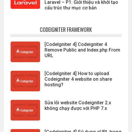
Laravel – P1: Giới thiệu và khởi tạo
cấu trúc thư mục cơ bản
CODEIGNITER FRAMEWORK
[CodeIgniter 4] Codeigniter 4
Remove Public and Index.php From
URL
[CodeIgniter 4] How to upload
Codeigniter 4 website on share
hosting?
Sửa lỗi website Codeigniter 2.x
không chạy được với PHP 7.x
[CodeIgniter 4] Sử dụng cURL trong