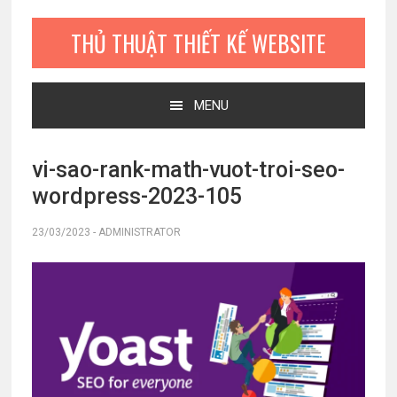
Bỏ
Skip
Bỏ
qua
to
qua
THỦ THUẬT THIẾT KẾ WEBSITE
primary
main
primary
navigation
content
sidebar
MENU
vi-sao-rank-math-vuot-troi-seo-
wordpress-2023-105
23/03/2023
-
ADMINISTRATOR