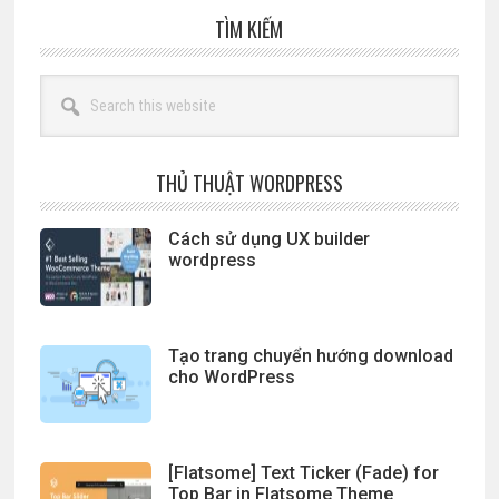
TÌM KIẾM
Search
this
website
THỦ THUẬT WORDPRESS
Cách sử dụng UX builder
wordpress
Tạo trang chuyển hướng download
cho WordPress
[Flatsome] Text Ticker (Fade) for
Top Bar in Flatsome Theme