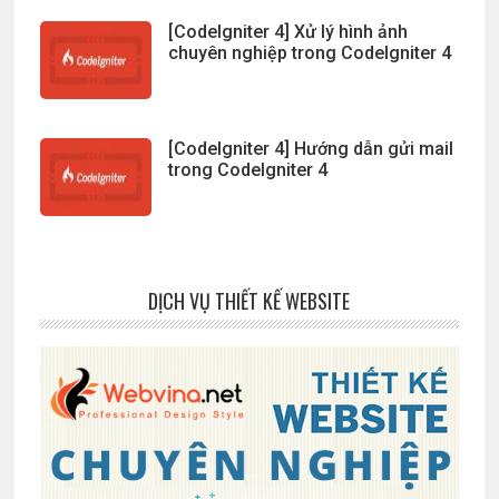
[CodeIgniter 4] Xử lý hình ảnh
chuyên nghiệp trong CodeIgniter 4
[CodeIgniter 4] Hướng dẫn gửi mail
trong CodeIgniter 4
DỊCH VỤ THIẾT KẾ WEBSITE