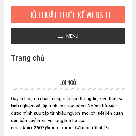
Bỏ
Skip
Bỏ
qua
to
qua
THỦ THUẬT THIẾT KẾ WEBSITE
primary
main
primary
navigation
content
sidebar
MENU
Trang chủ
LỜI NGỎ
Sidebar
chính
Đây là blog cá nhân, cung cấp các thông tin, kiến thức và
kinh nghiệm về lập trình và cuộc sống. Những bài viết
được mình sưu tập từ nhiều nguồn, mọi chi tiết liên quan
đến bản quyền xin vui lòng liên hệ qua
email
kairu2607@gmail.com
! Cám ơn rất nhiều.