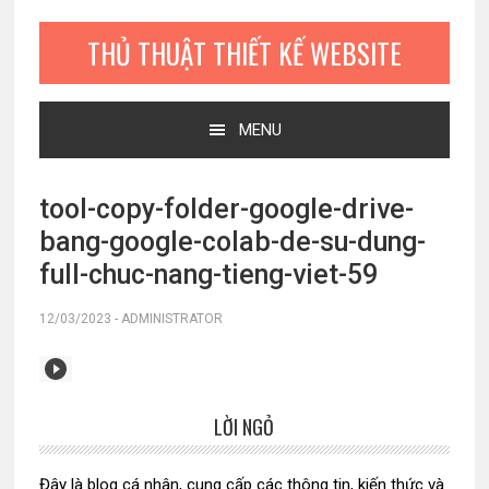
Bỏ
Skip
Bỏ
qua
to
qua
THỦ THUẬT THIẾT KẾ WEBSITE
primary
main
primary
navigation
content
sidebar
MENU
tool-copy-folder-google-drive-
bang-google-colab-de-su-dung-
full-chuc-nang-tieng-viet-59
12/03/2023
-
ADMINISTRATOR
LỜI NGỎ
Sidebar
chính
Đây là blog cá nhân, cung cấp các thông tin, kiến thức và