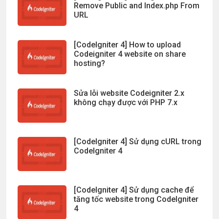
Remove Public and Index.php From
URL
[CodeIgniter 4] How to upload
Codeigniter 4 website on share
hosting?
Sửa lỗi website Codeigniter 2.x
không chạy được với PHP 7.x
[CodeIgniter 4] Sử dụng cURL trong
CodeIgniter 4
[CodeIgniter 4] Sử dụng cache để
tăng tốc website trong CodeIgniter
4