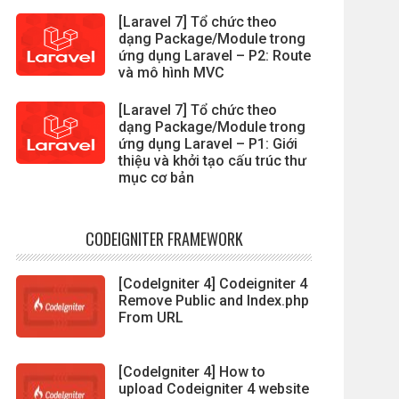
[Laravel 7] Tổ chức theo
dạng Package/Module trong
ứng dụng Laravel – P2: Route
và mô hình MVC
[Laravel 7] Tổ chức theo
dạng Package/Module trong
ứng dụng Laravel – P1: Giới
thiệu và khởi tạo cấu trúc thư
mục cơ bản
CODEIGNITER FRAMEWORK
[CodeIgniter 4] Codeigniter 4
Remove Public and Index.php
From URL
[CodeIgniter 4] How to
upload Codeigniter 4 website