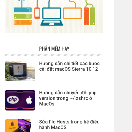
PHẦN MỀM HAY
Hướng dẫn chi tiết các bước
cài đặt macOS Sierra 10.12
Hướng dẫn chuyển đổi php
version trong ~/.zshrc ở
MacOs
Sửa file Hosts trong hệ điều
hành MacOS