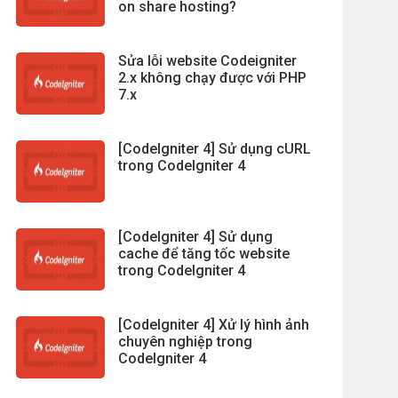
on share hosting?
Sửa lỗi website Codeigniter
2.x không chạy được với PHP
7.x
[CodeIgniter 4] Sử dụng cURL
trong CodeIgniter 4
[CodeIgniter 4] Sử dụng
cache để tăng tốc website
trong CodeIgniter 4
[CodeIgniter 4] Xử lý hình ảnh
chuyên nghiệp trong
CodeIgniter 4