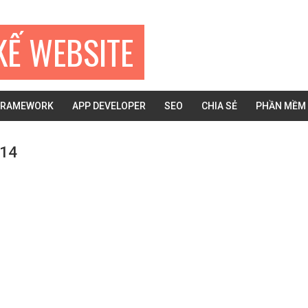
KẾ WEBSITE
FRAMEWORK
APP DEVELOPER
SEO
CHIA SẺ
PHẦN MỀM
14