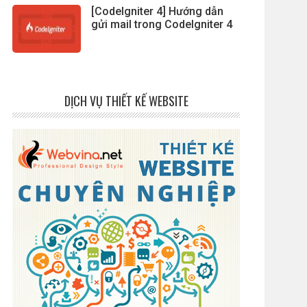
[CodeIgniter 4] Hướng dẫn
gửi mail trong CodeIgniter 4
DỊCH VỤ THIẾT KẾ WEBSITE