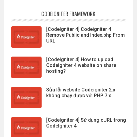
CODEIGNITER FRAMEWORK
[CodeIgniter 4] Codeigniter 4
Remove Public and Index.php From
URL
[CodeIgniter 4] How to upload
Codeigniter 4 website on share
hosting?
Sửa lỗi website Codeigniter 2.x
không chạy được với PHP 7.x
[CodeIgniter 4] Sử dụng cURL trong
CodeIgniter 4