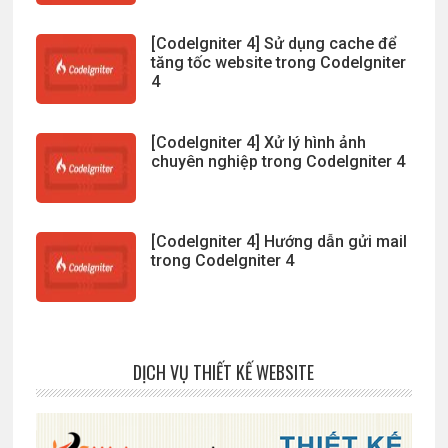
[CodeIgniter 4] Sử dụng cache để
tăng tốc website trong CodeIgniter
4
[CodeIgniter 4] Xử lý hình ảnh
chuyên nghiệp trong CodeIgniter 4
[CodeIgniter 4] Hướng dẫn gửi mail
trong CodeIgniter 4
DỊCH VỤ THIẾT KẾ WEBSITE