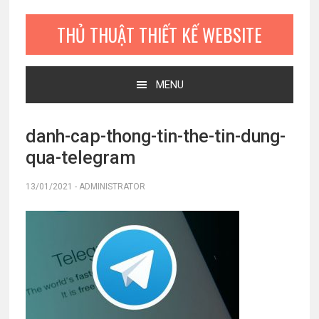
Bỏ
Skip
Bỏ
qua
to
qua
THỦ THUẬT THIẾT KẾ WEBSITE
primary
main
primary
navigation
content
sidebar
MENU
danh-cap-thong-tin-the-tin-dung-
qua-telegram
13/01/2021
-
ADMINISTRATOR