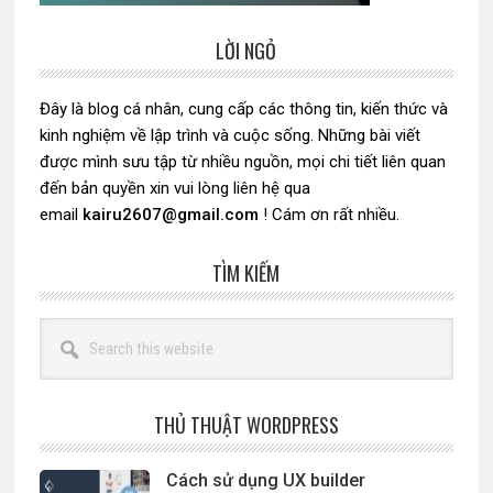
LỜI NGỎ
Sidebar
chính
Đây là blog cá nhân, cung cấp các thông tin, kiến thức và
kinh nghiệm về lập trình và cuộc sống. Những bài viết
được mình sưu tập từ nhiều nguồn, mọi chi tiết liên quan
đến bản quyền xin vui lòng liên hệ qua
email
kairu2607@gmail.com
! Cám ơn rất nhiều.
TÌM KIẾM
Search
this
website
THỦ THUẬT WORDPRESS
Cách sử dụng UX builder