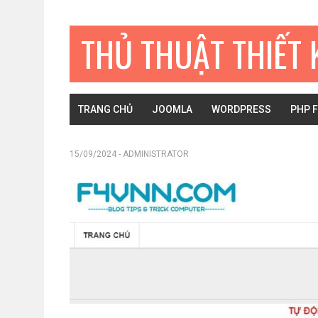
Bỏ
Skip
Bỏ
qua
to
qua
THỦ THUẬT THIẾT 
primary
main
primary
navigation
content
sidebar
TRANG CHỦ
JOOMLA
WORDPRESS
PHP 
15/09/2024
-
ADMINISTRATOR