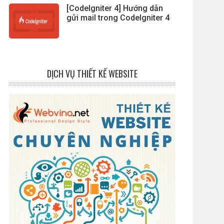
[CodeIgniter 4] Hướng dẫn
gửi mail trong CodeIgniter 4
DỊCH VỤ THIẾT KẾ WEBSITE