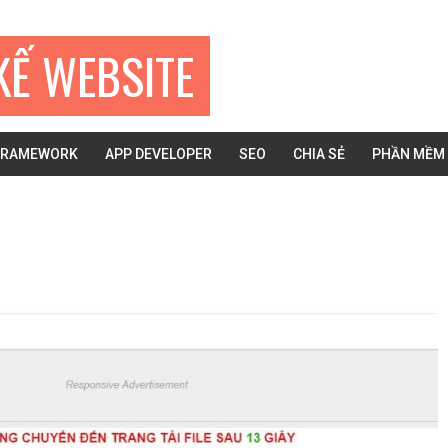
KẾ WEBSITE
FRAMEWORK
APP DEVELOPER
SEO
CHIA SẺ
PHẦN MỀM