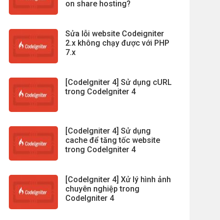
on share hosting?
Sửa lỗi website Codeigniter
2.x không chạy được với PHP
7.x
[CodeIgniter 4] Sử dụng cURL
trong CodeIgniter 4
[CodeIgniter 4] Sử dụng
cache để tăng tốc website
trong CodeIgniter 4
[CodeIgniter 4] Xử lý hình ảnh
chuyên nghiệp trong
CodeIgniter 4