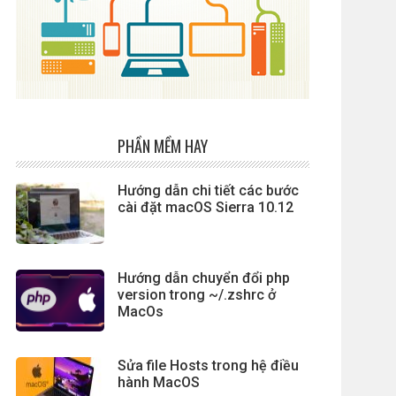
PHẦN MỀM HAY
Hướng dẫn chi tiết các bước
cài đặt macOS Sierra 10.12
Hướng dẫn chuyển đổi php
version trong ~/.zshrc ở
MacOs
Sửa file Hosts trong hệ điều
hành MacOS