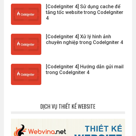
[CodeIgniter 4] Sử dụng cache để
tăng tốc website trong CodeIgniter
4
[CodeIgniter 4] Xử lý hình ảnh
chuyên nghiệp trong CodeIgniter 4
[CodeIgniter 4] Hướng dẫn gửi mail
trong CodeIgniter 4
DỊCH VỤ THIẾT KẾ WEBSITE