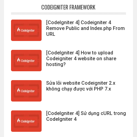
CODEIGNITER FRAMEWORK
[CodeIgniter 4] Codeigniter 4
Remove Public and Index.php From
URL
[CodeIgniter 4] How to upload
Codeigniter 4 website on share
hosting?
Sửa lỗi website Codeigniter 2.x
không chạy được với PHP 7.x
[CodeIgniter 4] Sử dụng cURL trong
CodeIgniter 4