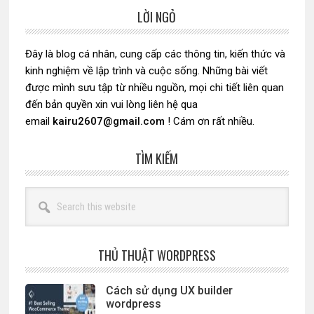
LỜI NGỎ
Sidebar
chính
Đây là blog cá nhân, cung cấp các thông tin, kiến thức và
kinh nghiệm về lập trình và cuộc sống. Những bài viết
được mình sưu tập từ nhiều nguồn, mọi chi tiết liên quan
đến bản quyền xin vui lòng liên hệ qua
email
kairu2607@gmail.com
! Cám ơn rất nhiều.
TÌM KIẾM
Search
this
website
THỦ THUẬT WORDPRESS
Cách sử dụng UX builder
wordpress