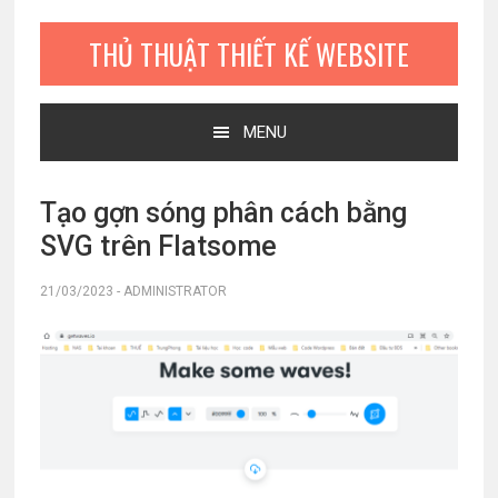
Bỏ
Skip
Bỏ
qua
to
qua
THỦ THUẬT THIẾT KẾ WEBSITE
primary
main
primary
navigation
content
sidebar
MENU
Tạo gợn sóng phân cách bằng
SVG trên Flatsome
21/03/2023
-
ADMINISTRATOR