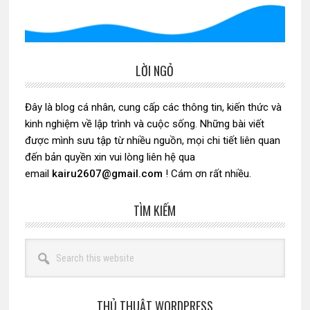
LỜI NGỎ
Sidebar
chính
Đây là blog cá nhân, cung cấp các thông tin, kiến thức và
kinh nghiệm về lập trình và cuộc sống. Những bài viết
được mình sưu tập từ nhiều nguồn, mọi chi tiết liên quan
đến bản quyền xin vui lòng liên hệ qua
email
kairu2607@gmail.com
! Cám ơn rất nhiều.
TÌM KIẾM
Search
this
website
THỦ THUẬT WORDPRESS