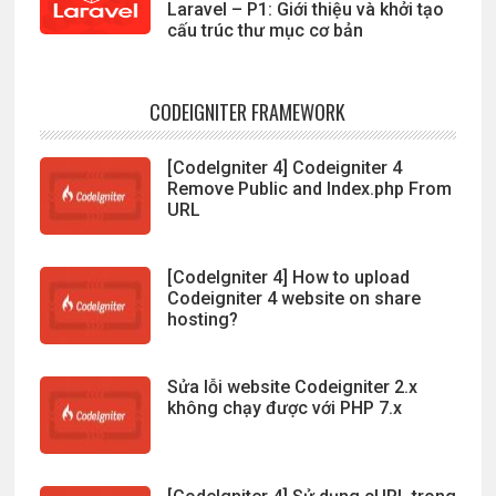
Laravel – P1: Giới thiệu và khởi tạo
cấu trúc thư mục cơ bản
CODEIGNITER FRAMEWORK
[CodeIgniter 4] Codeigniter 4
Remove Public and Index.php From
URL
[CodeIgniter 4] How to upload
Codeigniter 4 website on share
hosting?
Sửa lỗi website Codeigniter 2.x
không chạy được với PHP 7.x