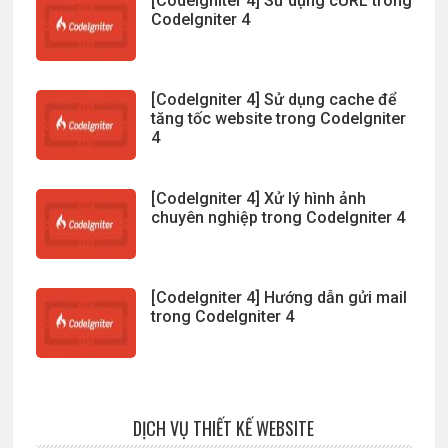
[CodeIgniter 4] Sử dụng cURL trong
CodeIgniter 4
[CodeIgniter 4] Sử dụng cache để
tăng tốc website trong CodeIgniter
4
[CodeIgniter 4] Xử lý hình ảnh
chuyên nghiệp trong CodeIgniter 4
[CodeIgniter 4] Hướng dẫn gửi mail
trong CodeIgniter 4
DỊCH VỤ THIẾT KẾ WEBSITE