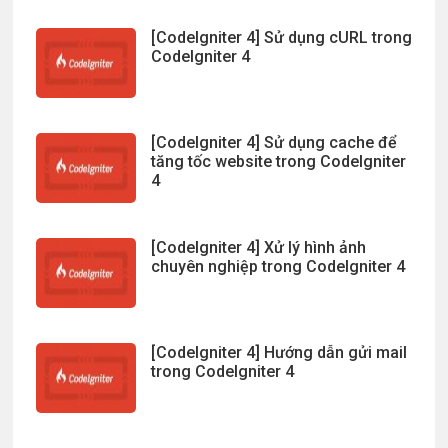
[CodeIgniter 4] Sử dụng cURL trong
CodeIgniter 4
[CodeIgniter 4] Sử dụng cache để
tăng tốc website trong CodeIgniter
4
[CodeIgniter 4] Xử lý hình ảnh
chuyên nghiệp trong CodeIgniter 4
[CodeIgniter 4] Hướng dẫn gửi mail
trong CodeIgniter 4