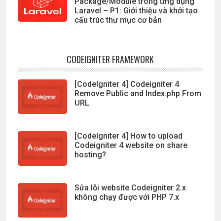
Package/Module trong ứng dụng
Laravel – P1: Giới thiệu và khởi tạo
cấu trúc thư mục cơ bản
CODEIGNITER FRAMEWORK
[CodeIgniter 4] Codeigniter 4
Remove Public and Index.php From
URL
[CodeIgniter 4] How to upload
Codeigniter 4 website on share
hosting?
Sửa lỗi website Codeigniter 2.x
không chạy được với PHP 7.x