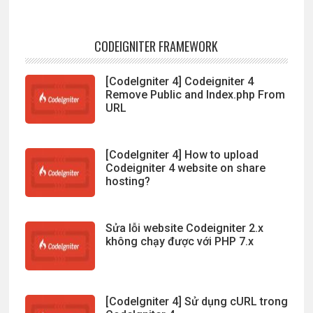
CODEIGNITER FRAMEWORK
[CodeIgniter 4] Codeigniter 4
Remove Public and Index.php From
URL
[CodeIgniter 4] How to upload
Codeigniter 4 website on share
hosting?
Sửa lỗi website Codeigniter 2.x
không chạy được với PHP 7.x
[CodeIgniter 4] Sử dụng cURL trong