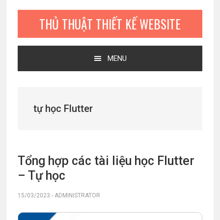
Bỏ
Skip
Bỏ
qua
to
qua
THỦ THUẬT THIẾT KẾ WEBSITE
primary
main
primary
navigation
content
sidebar
MENU
tự học Flutter
Tổng hợp các tài liệu học Flutter
– Tự học
15/03/2023
-
ADMINISTRATOR