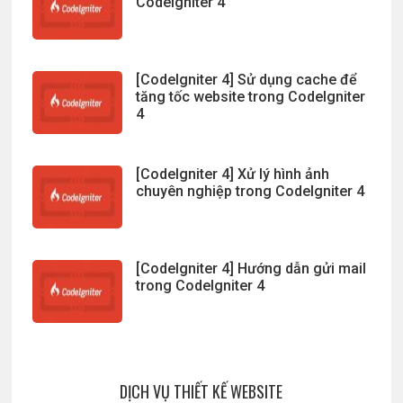
CodeIgniter 4
[CodeIgniter 4] Sử dụng cache để
tăng tốc website trong CodeIgniter
4
[CodeIgniter 4] Xử lý hình ảnh
chuyên nghiệp trong CodeIgniter 4
[CodeIgniter 4] Hướng dẫn gửi mail
trong CodeIgniter 4
DỊCH VỤ THIẾT KẾ WEBSITE