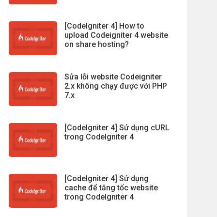
[CodeIgniter 4] How to
upload Codeigniter 4 website
on share hosting?
Sửa lỗi website Codeigniter
2.x không chạy được với PHP
7.x
[CodeIgniter 4] Sử dụng cURL
trong CodeIgniter 4
[CodeIgniter 4] Sử dụng
cache để tăng tốc website
trong CodeIgniter 4