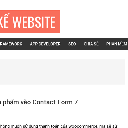
KẾ WEBSITE
FRAMEWORK
APP DEVELOPER
SEO
CHIA SẺ
PHẦN MỀM
n phẩm vào Contact Form 7
không muốn sử dụng thanh toán của woocommerce, mà sẽ sử