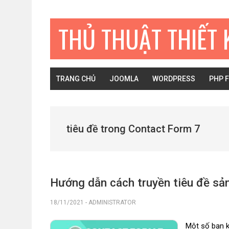
Bỏ
Skip
Bỏ
qua
to
qua
THỦ THUẬT THIẾT 
primary
main
primary
navigation
content
sidebar
TRANG CHỦ
JOOMLA
WORDPRESS
PHP 
tiêu đề trong Contact Form 7
Hướng dẫn cách truyền tiêu đề sả
18/11/2021
-
ADMINISTRATOR
Một số bạn 