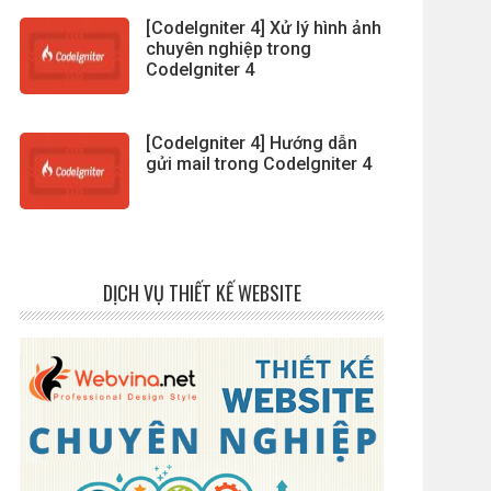
[CodeIgniter 4] Xử lý hình ảnh
chuyên nghiệp trong
CodeIgniter 4
[CodeIgniter 4] Hướng dẫn
gửi mail trong CodeIgniter 4
DỊCH VỤ THIẾT KẾ WEBSITE