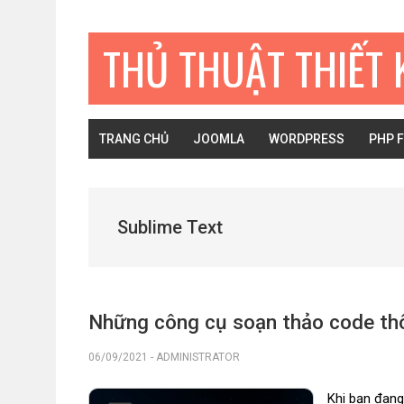
Bỏ
Skip
Bỏ
qua
to
qua
THỦ THUẬT THIẾT 
primary
main
primary
navigation
content
sidebar
TRANG CHỦ
JOOMLA
WORDPRESS
PHP 
Sublime Text
Những công cụ soạn thảo code thô
06/09/2021
-
ADMINISTRATOR
Khi bạn đang