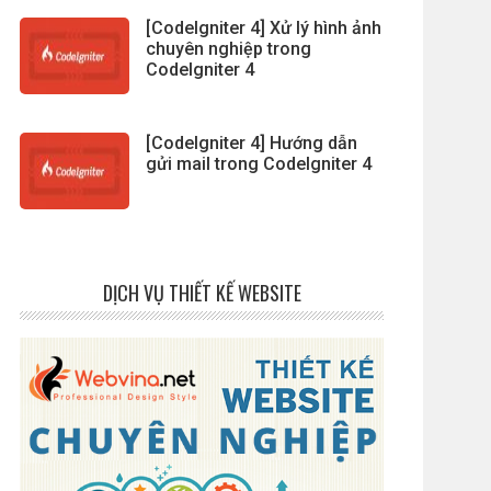
[CodeIgniter 4] Xử lý hình ảnh
chuyên nghiệp trong
CodeIgniter 4
[CodeIgniter 4] Hướng dẫn
gửi mail trong CodeIgniter 4
DỊCH VỤ THIẾT KẾ WEBSITE