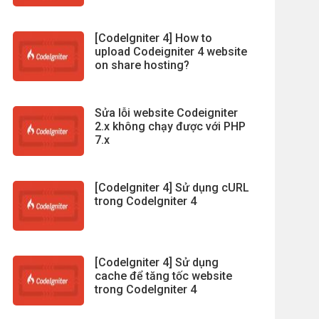
[CodeIgniter 4] How to
upload Codeigniter 4 website
on share hosting?
Sửa lỗi website Codeigniter
2.x không chạy được với PHP
7.x
[CodeIgniter 4] Sử dụng cURL
trong CodeIgniter 4
[CodeIgniter 4] Sử dụng
cache để tăng tốc website
trong CodeIgniter 4