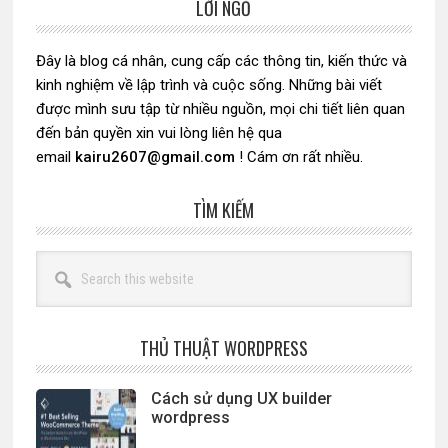
LỜI NGỎ
Sidebar
chính
Đây là blog cá nhân, cung cấp các thông tin, kiến thức và
kinh nghiệm về lập trình và cuộc sống. Những bài viết
được mình sưu tập từ nhiều nguồn, mọi chi tiết liên quan
đến bản quyền xin vui lòng liên hệ qua
email
kairu2607@gmail.com
! Cám ơn rất nhiều.
TÌM KIẾM
Search
this
website
THỦ THUẬT WORDPRESS
Cách sử dụng UX builder
wordpress