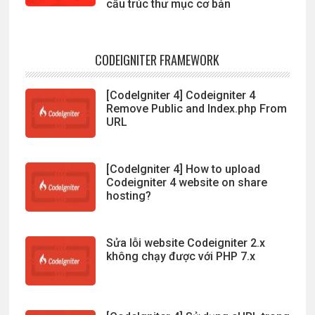
cấu trúc thư mục cơ bản
CODEIGNITER FRAMEWORK
[CodeIgniter 4] Codeigniter 4
Remove Public and Index.php From
URL
[CodeIgniter 4] How to upload
Codeigniter 4 website on share
hosting?
Sửa lỗi website Codeigniter 2.x
không chạy được với PHP 7.x