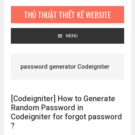
Bỏ
Skip
Bỏ
qua
to
qua
THỦ THUẬT THIẾT KẾ WEBSITE
primary
main
primary
navigation
content
sidebar
MENU
password generator Codeigniter
[Codeigniter] How to Generate
Random Password in
Codeigniter for forgot password
?