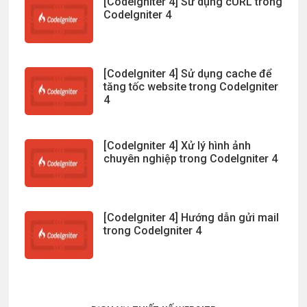
[CodeIgniter 4] Sử dụng cURL trong
CodeIgniter 4
[CodeIgniter 4] Sử dụng cache để
tăng tốc website trong CodeIgniter
4
[CodeIgniter 4] Xử lý hình ảnh
chuyên nghiệp trong CodeIgniter 4
[CodeIgniter 4] Hướng dẫn gửi mail
trong CodeIgniter 4