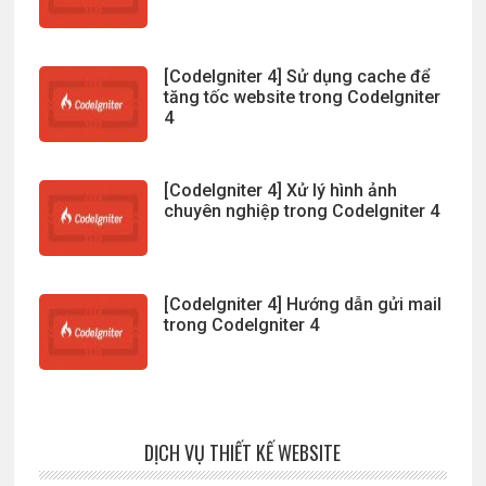
[CodeIgniter 4] Sử dụng cache để
tăng tốc website trong CodeIgniter
4
[CodeIgniter 4] Xử lý hình ảnh
chuyên nghiệp trong CodeIgniter 4
[CodeIgniter 4] Hướng dẫn gửi mail
trong CodeIgniter 4
DỊCH VỤ THIẾT KẾ WEBSITE