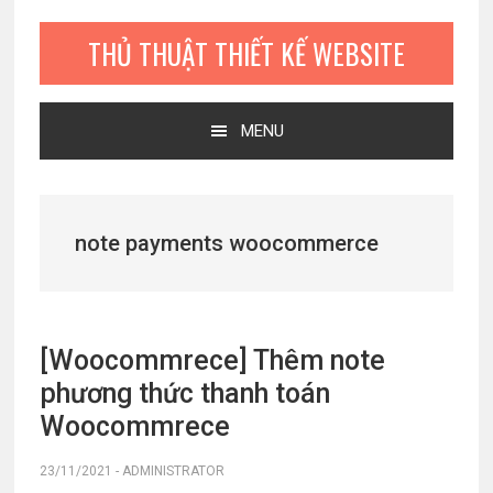
Bỏ
Skip
Bỏ
qua
to
qua
THỦ THUẬT THIẾT KẾ WEBSITE
primary
main
primary
navigation
content
sidebar
MENU
note payments woocommerce
[Woocommrece] Thêm note
phương thức thanh toán
Woocommrece
23/11/2021
-
ADMINISTRATOR