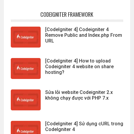
CODEIGNITER FRAMEWORK
[CodeIgniter 4] Codeigniter 4
Remove Public and Index.php From
URL
[CodeIgniter 4] How to upload
Codeigniter 4 website on share
hosting?
Sửa lỗi website Codeigniter 2.x
không chạy được với PHP 7.x
[CodeIgniter 4] Sử dụng cURL trong
CodeIgniter 4