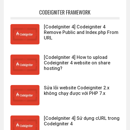
CODEIGNITER FRAMEWORK
[CodeIgniter 4] Codeigniter 4
Remove Public and Index.php From
URL
[CodeIgniter 4] How to upload
Codeigniter 4 website on share
hosting?
Sửa lỗi website Codeigniter 2.x
không chạy được với PHP 7.x
[CodeIgniter 4] Sử dụng cURL trong
CodeIgniter 4