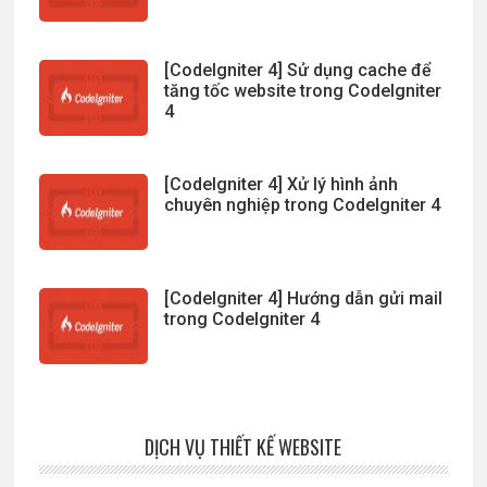
[CodeIgniter 4] Sử dụng cache để
tăng tốc website trong CodeIgniter
4
[CodeIgniter 4] Xử lý hình ảnh
chuyên nghiệp trong CodeIgniter 4
[CodeIgniter 4] Hướng dẫn gửi mail
trong CodeIgniter 4
DỊCH VỤ THIẾT KẾ WEBSITE