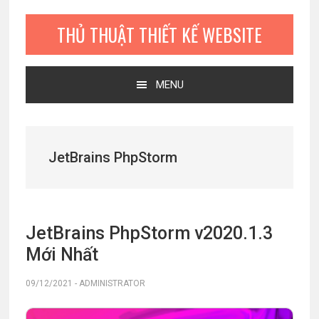
Bỏ
Skip
Bỏ
qua
to
qua
THỦ THUẬT THIẾT KẾ WEBSITE
primary
main
primary
navigation
content
sidebar
MENU
JetBrains PhpStorm
JetBrains PhpStorm v2020.1.3
Mới Nhất
09/12/2021
-
ADMINISTRATOR