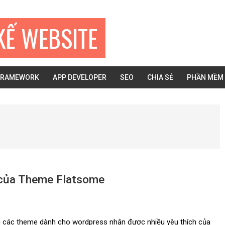
KẾ WEBSITE
FRAMEWORK
APP DEVELOPER
SEO
CHIA SẺ
PHẦN MỀM
ả của Theme Flatsome
g các theme dành cho wordpress nhận được nhiều yêu thích của