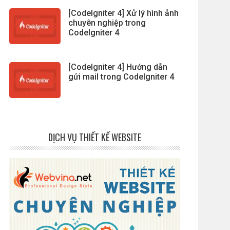
[CodeIgniter 4] Xử lý hình ảnh
chuyên nghiệp trong
CodeIgniter 4
[CodeIgniter 4] Hướng dẫn
gửi mail trong CodeIgniter 4
DỊCH VỤ THIẾT KẾ WEBSITE