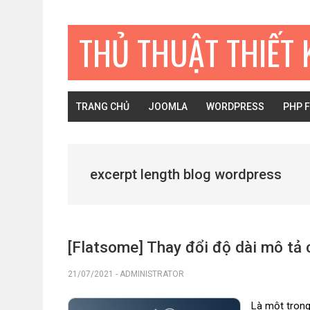
Bỏ
Skip
Bỏ
qua
to
qua
THỦ THUẬT THIẾT 
primary
main
primary
navigation
content
sidebar
TRANG CHỦ
JOOMLA
WORDPRESS
PHP 
excerpt length blog wordpress
[Flatsome] Thay đổi độ dài mô t
21/07/2021
-
ADMINISTRATOR
Là một tron