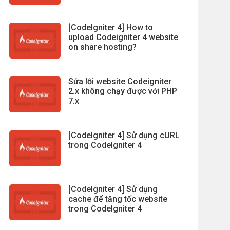
[CodeIgniter 4] How to
upload Codeigniter 4 website
on share hosting?
Sửa lỗi website Codeigniter
2.x không chạy được với PHP
7.x
[CodeIgniter 4] Sử dụng cURL
trong CodeIgniter 4
[CodeIgniter 4] Sử dụng
cache để tăng tốc website
trong CodeIgniter 4