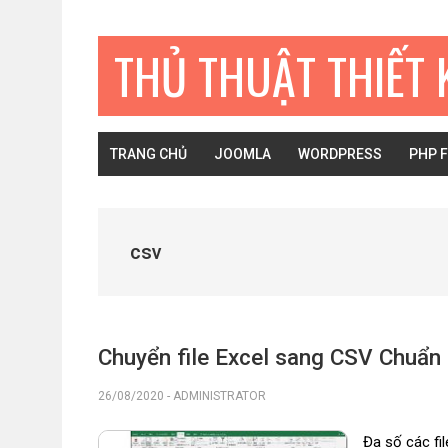
Bỏ
Skip
Bỏ
qua
to
qua
THỦ THUẬT THIẾT 
primary
main
primary
navigation
content
sidebar
TRANG CHỦ
JOOMLA
WORDPRESS
PHP 
csv
Chuyển file Excel sang CSV Chuẩn 
26/08/2020
-
ADMINISTRATOR
Đa số các fil