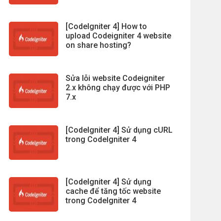
[CodeIgniter 4] How to
upload Codeigniter 4 website
on share hosting?
Sửa lỗi website Codeigniter
2.x không chạy được với PHP
7.x
[CodeIgniter 4] Sử dụng cURL
trong CodeIgniter 4
[CodeIgniter 4] Sử dụng
cache để tăng tốc website
trong CodeIgniter 4