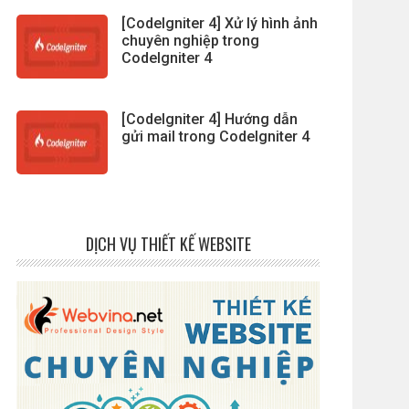
[CodeIgniter 4] Xử lý hình ảnh
chuyên nghiệp trong
CodeIgniter 4
[CodeIgniter 4] Hướng dẫn
gửi mail trong CodeIgniter 4
DỊCH VỤ THIẾT KẾ WEBSITE