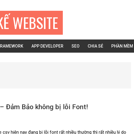
KẾ WEBSITE
FRAMEWORK
APP DEVELOPER
SEO
CHIA SẺ
PHẦN MỀM
– Đảm Bảo không bị lỗi Font!
e csv hiện nay đang bị lỗi font rất nhiều thường thì rất nhiều lý do