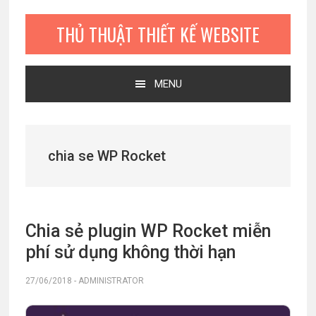
Bỏ
Skip
Bỏ
qua
to
qua
THỦ THUẬT THIẾT KẾ WEBSITE
primary
main
primary
navigation
content
sidebar
MENU
chia se WP Rocket
Chia sẻ plugin WP Rocket miễn
phí sử dụng không thời hạn
27/06/2018
-
ADMINISTRATOR