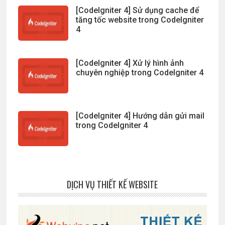
[CodeIgniter 4] Sử dụng cache để
tăng tốc website trong CodeIgniter
4
[CodeIgniter 4] Xử lý hình ảnh
chuyên nghiệp trong CodeIgniter 4
[CodeIgniter 4] Hướng dẫn gửi mail
trong CodeIgniter 4
DỊCH VỤ THIẾT KẾ WEBSITE