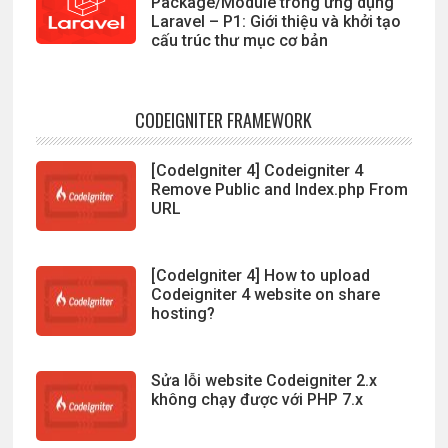
Package/Module trong ứng dụng
Laravel – P1: Giới thiệu và khởi tạo
cấu trúc thư mục cơ bản
CODEIGNITER FRAMEWORK
[CodeIgniter 4] Codeigniter 4
Remove Public and Index.php From
URL
[CodeIgniter 4] How to upload
Codeigniter 4 website on share
hosting?
Sửa lỗi website Codeigniter 2.x
không chạy được với PHP 7.x