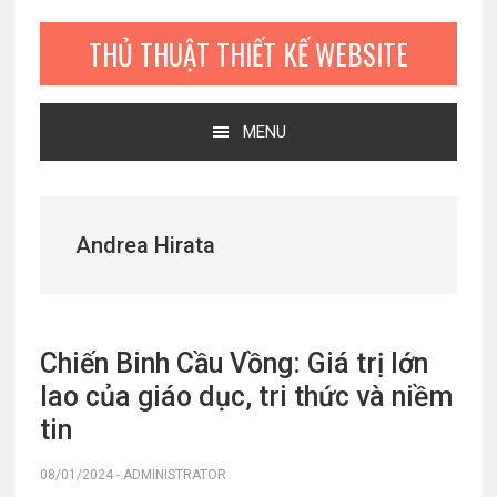
Bỏ
Skip
Bỏ
qua
to
qua
THỦ THUẬT THIẾT KẾ WEBSITE
primary
main
primary
navigation
content
sidebar
MENU
Andrea Hirata
Chiến Binh Cầu Vồng: Giá trị lớn
lao của giáo dục, tri thức và niềm
tin
08/01/2024
-
ADMINISTRATOR