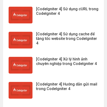
[CodeIgniter 4] Sử dụng cURL trong
CodeIgniter 4
[CodeIgniter 4] Sử dụng cache để
tăng tốc website trong CodeIgniter
4
[CodeIgniter 4] Xử lý hình ảnh
chuyên nghiệp trong CodeIgniter 4
[CodeIgniter 4] Hướng dẫn gửi mail
trong CodeIgniter 4