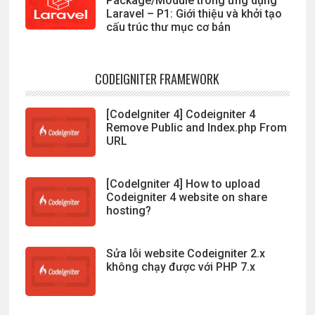
Package/Module trong ứng dụng
Laravel – P1: Giới thiệu và khởi tạo
cấu trúc thư mục cơ bản
CODEIGNITER FRAMEWORK
[CodeIgniter 4] Codeigniter 4
Remove Public and Index.php From
URL
[CodeIgniter 4] How to upload
Codeigniter 4 website on share
hosting?
Sửa lỗi website Codeigniter 2.x
không chạy được với PHP 7.x