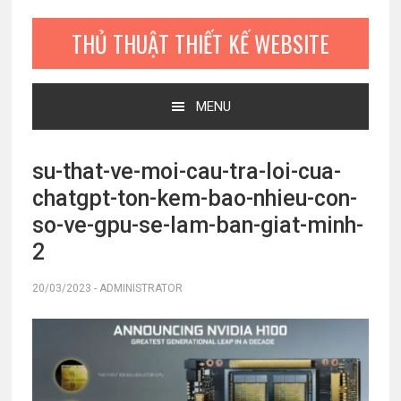
Bỏ
Skip
Bỏ
qua
to
qua
THỦ THUẬT THIẾT KẾ WEBSITE
primary
main
primary
navigation
content
sidebar
MENU
su-that-ve-moi-cau-tra-loi-cua-
chatgpt-ton-kem-bao-nhieu-con-
so-ve-gpu-se-lam-ban-giat-minh-
2
20/03/2023
-
ADMINISTRATOR