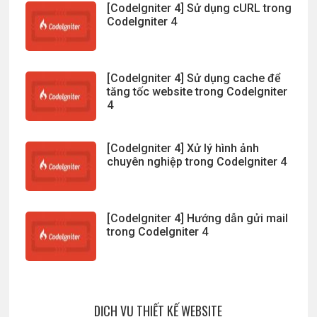
[CodeIgniter 4] Sử dụng cURL trong
CodeIgniter 4
[CodeIgniter 4] Sử dụng cache để
tăng tốc website trong CodeIgniter
4
[CodeIgniter 4] Xử lý hình ảnh
chuyên nghiệp trong CodeIgniter 4
[CodeIgniter 4] Hướng dẫn gửi mail
trong CodeIgniter 4
DỊCH VỤ THIẾT KẾ WEBSITE