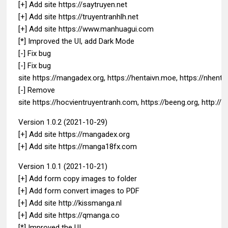
[+] Add site https://saytruyen.net
[+] Add site https://truyentranhlh.net
[+] Add site https://www.manhuagui.com
[*] Improved the UI, add Dark Mode
[-] Fix bug
[-] Fix bug
site https://mangadex.org, https://hentaivn.moe, https://nhentai
[-] Remove
site https://hocvientruyentranh.com, https://beeng.org, http://
Version 1.0.2 (2021-10-29)
[+] Add site https://mangadex.org
[+] Add site https://manga18fx.com
Version 1.0.1 (2021-10-21)
[+] Add form copy images to folder
[+] Add form convert images to PDF
[+] Add site http://kissmanga.nl
[+] Add site https://qmanga.co
[*] Improved the UI