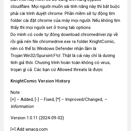
cloudflare. Mọi người muốn xài tính năng này thì bắt buộc
phải cài trình duyệt chrome. Phần mềm sẽ tự động tìm
folder cài đặt chrome của máy mọi người. Nếu không tìm
thấy thì mọi người set ở trong tab options.
Do mình có code tự đông download chromedriver.zip về
rồi giải nén file chromedrive.exe ra folder KnightComic,
nên có thể bị Windows Defender nhận lầm là
Trojan:Win32/Spursint.F!cl .Thật là cái này chỉ là dương
tính giả thôi. Chương trình hoàn toàn không có virus,
trojan gì cả. Các bạn cứ Allowed threats là được
KnightComic Version History
Note :
[+] – Added, [-] – Fixed, [*] – Improved/Changed,
–
Information
Version 1.0.11 (2024-09-02)
[+] Add wnacg.com