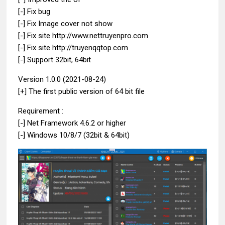
[-] Fix bug
[-] Fix Image cover not show
[-] Fix site http://www.nettruyenpro.com
[-] Fix site http://truyenqqtop.com
[-] Support 32bit, 64bit
Version 1.0.0 (2021-08-24)
[+] The first public version of 64 bit file
Requirement :
[-] Net Framework 4.6.2 or higher
[-] Windows 10/8/7 (32bit & 64bit)