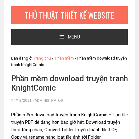
Bỏ
Skip
Bỏ
qua
to
qua
THỦ THUẬT THIẾT KẾ WEBSITE
primary
main
primary
navigation
content
sidebar
MENU
Bạn đang ở:
Trang chủ
/
Phần mềm
/
Phần mềm download truyện
tranh KnightComic
Phần mềm download truyện tranh
KnightComic
14/12/2021
-
ADMINISTRATOR
Phần mềm download truyện tranh KnightComic – Tạo file
truyện PDF dễ dàng hơn bao giờ hết, Download truyện
theo từng chap, Convert folder truyện thành file PDF,
Copy và rename hàng loạt file ảnh tới Folder