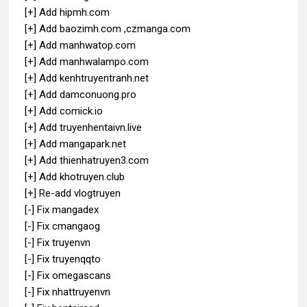
[+] Add hipmh.com
[+] Add baozimh.com ,czmanga.com
[+] Add manhwatop.com
[+] Add manhwalampo.com
[+] Add kenhtruyentranh.net
[+] Add damconuong.pro
[+] Add comick.io
[+] Add truyenhentaivn.live
[+] Add mangapark.net
[+] Add thienhatruyen3.com
[+] Add khotruyen.club
[+] Re-add vlogtruyen
[-] Fix mangadex
[-] Fix cmangaog
[-] Fix truyenvn
[-] Fix truyenqqto
[-] Fix omegascans
[-] Fix nhattruyenvn