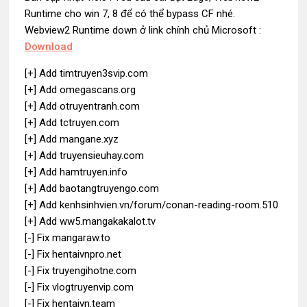
Runtime cho win 7, 8 để có thể bypass CF nhé.
Webview2 Runtime down ở link chính chủ Microsoft :
Download
[+] Add timtruyen3svip.com
[+] Add omegascans.org
[+] Add otruyentranh.com
[+] Add tctruyen.com
[+] Add mangane.xyz
[+] Add truyensieuhay.com
[+] Add hamtruyen.info
[+] Add baotangtruyengo.com
[+] Add kenhsinhvien.vn/forum/conan-reading-room.510
[+] Add ww5.mangakakalot.tv
[-] Fix mangaraw.to
[-] Fix hentaivnpro.net
[-] Fix truyengihotne.com
[-] Fix vlogtruyenvip.com
[-] Fix hentaivn.team