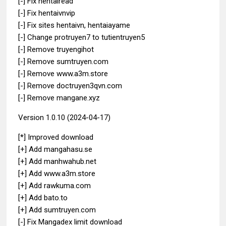
[-] Fix hentairead
[-] Fix hentaivnvip
[-] Fix sites hentaivn, hentaiayame
[-] Change protruyen7 to tutientruyen5
[-] Remove truyengihot
[-] Remove sumtruyen.com
[-] Remove www.a3m.store
[-] Remove doctruyen3qvn.com
[-] Remove mangane.xyz
Version 1.0.10 (2024-04-17)
[*] Improved download
[+] Add mangahasu.se
[+] Add manhwahub.net
[+] Add www.a3m.store
[+] Add rawkuma.com
[+] Add bato.to
[+] Add sumtruyen.com
[-] Fix Mangadex limit download