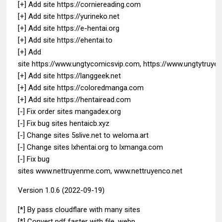
[+] Add site https://corniereading.com
[+] Add site https://yurineko.net
[+] Add site https://e-hentai.org
[+] Add site https://ehentai.to
[+] Add
site https://www.ungtycomicsvip.com, https://www.ungtytruye
[+] Add site https://langgeek.net
[+] Add site https://coloredmanga.com
[+] Add site https://hentairead.com
[-] Fix order sites mangadex.org
[-] Fix bug sites hentaicb.xyz
[-] Change sites 5slive.net to weloma.art
[-] Change sites lxhentai.org to lxmanga.com
[-] Fix bug
sites www.nettruyenme.com, www.nettruyenco.net
Version 1.0.6 (2022-09-19)
[*] By pass cloudflare with many sites
[*] Convert pdf faster with file .webp