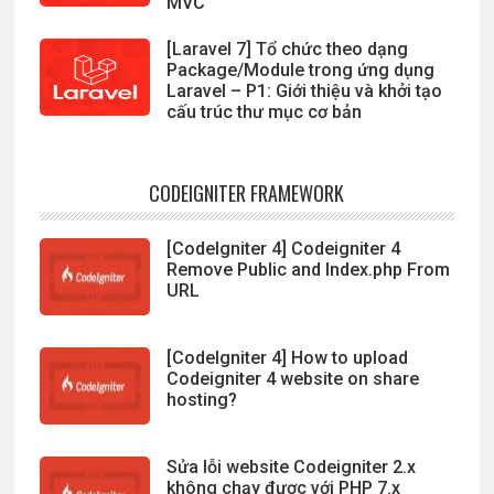
MVC
[Laravel 7] Tổ chức theo dạng
Package/Module trong ứng dụng
Laravel – P1: Giới thiệu và khởi tạo
cấu trúc thư mục cơ bản
CODEIGNITER FRAMEWORK
[CodeIgniter 4] Codeigniter 4
Remove Public and Index.php From
URL
[CodeIgniter 4] How to upload
Codeigniter 4 website on share
hosting?
Sửa lỗi website Codeigniter 2.x
không chạy được với PHP 7.x