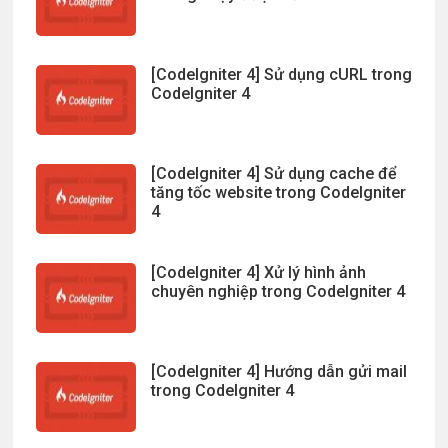
[CodeIgniter 4] Sử dụng cURL trong
CodeIgniter 4
[CodeIgniter 4] Sử dụng cache để
tăng tốc website trong CodeIgniter
4
[CodeIgniter 4] Xử lý hình ảnh
chuyên nghiệp trong CodeIgniter 4
[CodeIgniter 4] Hướng dẫn gửi mail
trong CodeIgniter 4