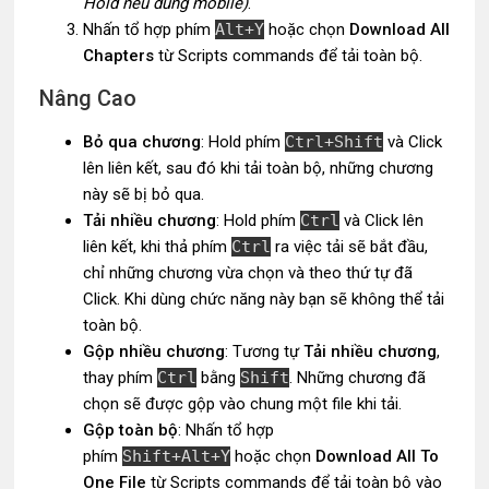
Hold nếu dùng mobile)
.
Nhấn tổ hợp phím
Alt+Y
hoặc chọn
Download All
Chapters
từ Scripts commands để tải toàn bộ.
Nâng Cao
Bỏ qua chương
: Hold phím
Ctrl+Shift
và Click
lên liên kết, sau đó khi tải toàn bộ, những chương
này sẽ bị bỏ qua.
Tải nhiều chương
: Hold phím
Ctrl
và Click lên
liên kết, khi thả phím
Ctrl
ra việc tải sẽ bắt đầu,
chỉ những chương vừa chọn và theo thứ tự đã
Click. Khi dùng chức năng này bạn sẽ không thể tải
toàn bộ.
Gộp nhiều chương
: Tương tự
Tải nhiều chương
,
thay phím
Ctrl
bằng
Shift
. Những chương đã
chọn sẽ được gộp vào chung một file khi tải.
Gộp toàn bộ
: Nhấn tổ hợp
phím
Shift+Alt+Y
hoặc chọn
Download All To
One File
từ Scripts commands để tải toàn bộ vào