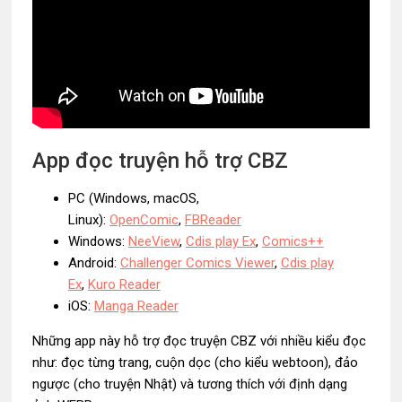
App đọc truyện hỗ trợ CBZ
PC (Windows, macOS,
Linux):
OpenComic
,
FBReader
Windows:
NeeView
,
Cdis play Ex
,
Comics++
Android:
Challenger Comics Viewer
,
Cdis play
Ex
,
Kuro Reader
iOS:
Manga Reader
Những app này hỗ trợ đọc truyện CBZ với nhiều kiểu đọc
như: đọc từng trang, cuộn dọc (cho kiểu webtoon), đảo
ngược (cho truyện Nhật) và tương thích với định dạng