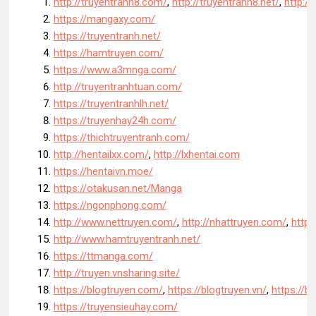
http://truyentranh8.com/
,
http://truyentranh8.net/
,
http://
https://mangaxy.com/
https://truyentranh.net/
https://hamtruyen.com/
https://www.a3mnga.com/
http://truyentranhtuan.com/
https://truyentranhlh.net/
https://truyenhay24h.com/
https://thichtruyentranh.com/
http://hentailxx.com/
,
http://lxhentai.com
https://hentaivn.moe/
https://otakusan.net/Manga
https://ngonphong.com/
http://www.nettruyen.com/
,
http://nhattruyen.com/
,
http:
http://www.hamtruyentranh.net/
https://ttmanga.com/
http://truyen.vnsharing.site/
https://blogtruyen.com/
,
https://blogtruyen.vn/
,
https://b
https://truyensieuhay.com/