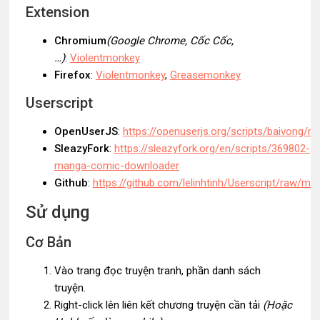
Extension
Chromium
(Google Chrome, Cốc Cốc,
…)
:
Violentmonkey
Firefox
:
Violentmonkey
,
Greasemonkey
Userscript
OpenUserJS
:
https://openuserjs.org/scripts/baivong
SleazyFork
:
https://sleazyfork.org/en/scripts/369802-
manga-comic-downloader
Github
:
https://github.com/lelinhtinh/Userscript/raw
Sử dụng
Cơ Bản
Vào trang đọc truyện tranh, phần danh sách
truyện.
Right-click lên liên kết chương truyện cần tải
(Hoặc