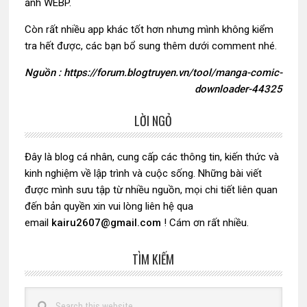
ảnh WEBP.
Còn rất nhiều app khác tốt hơn nhưng mình không kiểm
tra hết được, các bạn bổ sung thêm dưới comment nhé.
Nguồn : https://forum.blogtruyen.vn/tool/manga-comic-
downloader-44325
LỜI NGỎ
Sidebar
chính
Đây là blog cá nhân, cung cấp các thông tin, kiến thức và
kinh nghiệm về lập trình và cuộc sống. Những bài viết
được mình sưu tập từ nhiều nguồn, mọi chi tiết liên quan
đến bản quyền xin vui lòng liên hệ qua
email
kairu2607@gmail.com
! Cám ơn rất nhiều.
TÌM KIẾM
Search