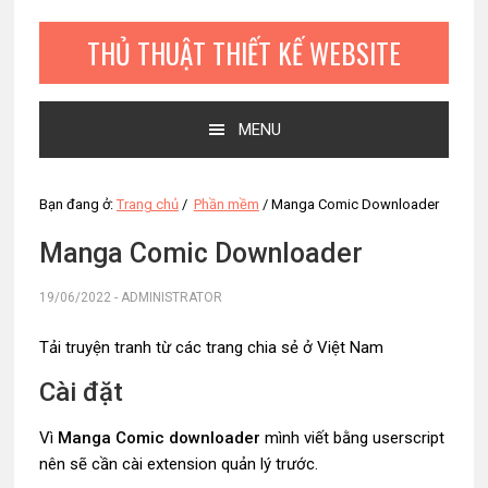
Bỏ
Skip
Bỏ
qua
to
qua
THỦ THUẬT THIẾT KẾ WEBSITE
primary
main
primary
navigation
content
sidebar
MENU
Bạn đang ở:
Trang chủ
/
Phần mềm
/
Manga Comic Downloader
Manga Comic Downloader
19/06/2022
-
ADMINISTRATOR
Tải truyện tranh từ các trang chia sẻ ở Việt Nam
Cài đặt
Vì
Manga Comic downloader
mình viết bằng userscript
nên sẽ cần cài extension quản lý trước.