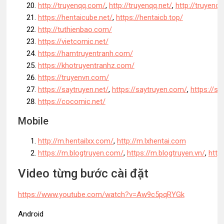
http://truyenqq.com/
,
http://truyenqq.net/
,
http://truyenq
https://hentaicube.net/
,
https://hentaicb.top/
http://tuthienbao.com/
https://vietcomic.net/
https://hamtruyentranh.com/
https://khotruyentranhz.com/
https://truyenvn.com/
https://saytruyen.net/
,
https://saytruyen.com/
,
https://sa
https://cocomic.net/
Mobile
http://m.hentailxx.com/
,
http://m.lxhentai.com
https://m.blogtruyen.com/
,
https://m.blogtruyen.vn/
,
http
Video từng bước cài đặt
https://www.youtube.com/watch?v=Aw9c5pqRYGk
Android