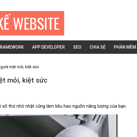
KẾ WEBSITE
FRAMEWORK
APP DEVELOPER
SEO
CHIA SẺ
PHẦN MỀM
gười mệt mỏi, kiệt sức
ệt mỏi, kiệt sức
 số thứ nhỏ nhặt cũng làm tiêu hao nguồn năng lượng của bạn.