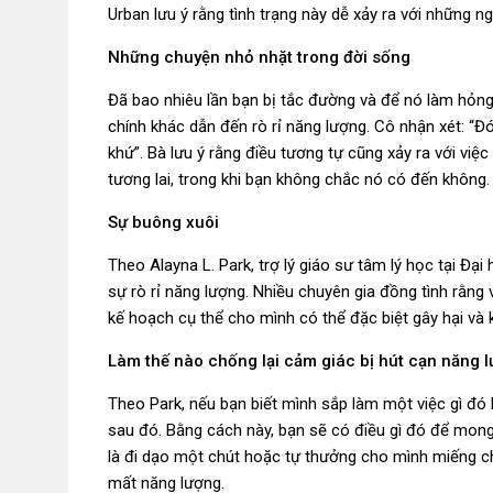
Urban lưu ý rằng tình trạng này dễ xảy ra với những n
Những chuyện nhỏ nhặt trong đời sống
Đã bao nhiêu lần bạn bị tắc đường và để nó làm hỏn
chính khác dẫn đến rò rỉ năng lượng. Cô nhận xét: “
khứ”. Bà lưu ý rằng điều tương tự cũng xảy ra với việ
tương lai, trong khi bạn không chắc nó có đến không.
Sự buông xuôi
Theo Alayna L. Park, trợ lý giáo sư tâm lý học tại Đ
sự rò rỉ năng lượng. Nhiều chuyên gia đồng tình rằng
kế hoạch cụ thể cho mình có thể đặc biệt gây hại và k
Làm thế nào chống lại cảm giác bị hút cạn năng 
Theo Park, nếu bạn biết mình sắp làm một việc gì đó
sau đó. Bằng cách này, bạn sẽ có điều gì đó để mong 
là đi dạo một chút hoặc tự thưởng cho mình miếng ch
mất năng lượng.