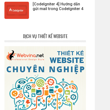
[CodeIgniter 4] Hướng dẫn
gửi mail trong CodeIgniter 4
DỊCH VỤ THIẾT KẾ WEBSITE