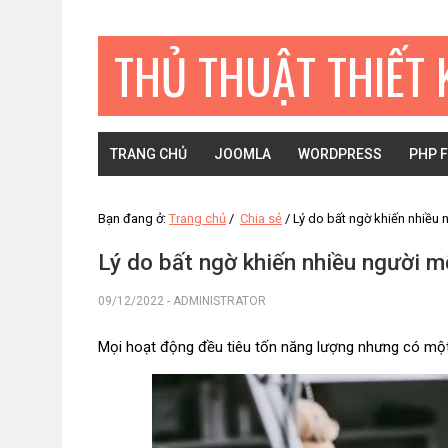
Bỏ
Skip
Bỏ
qua
to
qua
THỦ THUẬT THIẾT 
primary
main
primary
navigation
content
sidebar
TRANG CHỦ
JOOMLA
WORDPRESS
PHP 
Bạn đang ở:
Trang chủ
/
Chia sẻ
/
Lý do bất ngờ khiến nhiều n
Lý do bất ngờ khiến nhiều người m
09/12/2022
-
ADMINISTRATOR
Mọi hoạt động đều tiêu tốn năng lượng nhưng có một