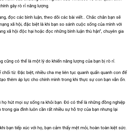
hính gây rò rỉ năng lượng.
ng, đọc các bình luận, theo dõi các bài viết… Chắc chắn bạn sẽ
ạng xã hội, đặc biệt là khi bạn so sánh cuộc sống của mình với
ng xã hội độc hại hoặc đọc những bình luận thù hận”, chuyên gia
cũng có thể là một lý do khiến năng lượng của bạn bị rò rỉ.
 chối từ. Đặc biệt, nhiều cha mẹ liên tục quanh quẩn quanh con để
tạo thêm áp lực cho chính mình trong khi thực sự con bạn vẫn ổn.
ì họ hút mọi sự sống ra khỏi bạn. Đó có thể là những đồng nghiệp
 trong gia đình luôn cần rất nhiều sự hỗ trợ của bạn nhưng lại
khi bạn tiếp xúc với họ, bạn cảm thấy mệt mỏi, hoàn toàn kiệt sức.