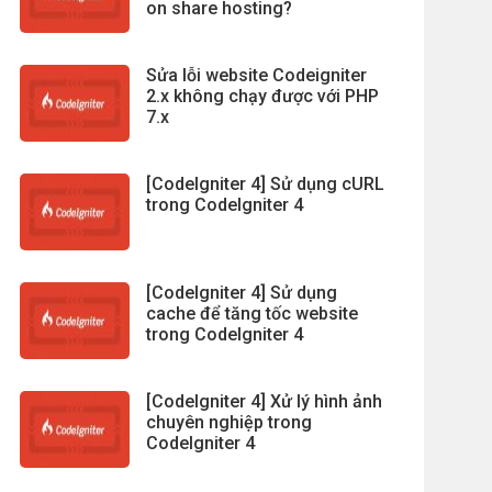
on share hosting?
Sửa lỗi website Codeigniter
2.x không chạy được với PHP
7.x
[CodeIgniter 4] Sử dụng cURL
trong CodeIgniter 4
[CodeIgniter 4] Sử dụng
cache để tăng tốc website
trong CodeIgniter 4
[CodeIgniter 4] Xử lý hình ảnh
chuyên nghiệp trong
CodeIgniter 4