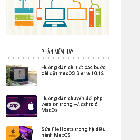
PHẦN MỀM HAY
Hướng dẫn chi tiết các bước
cài đặt macOS Sierra 10.12
Hướng dẫn chuyển đổi php
version trong ~/.zshrc ở
MacOs
Sửa file Hosts trong hệ điều
hành MacOS