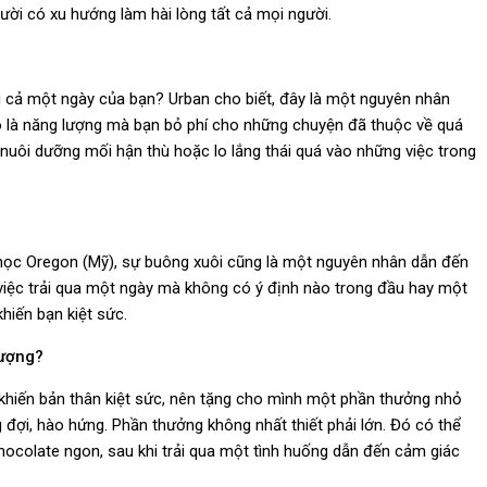
gười có xu hướng làm hài lòng tất cả mọi người.
g cả một ngày của bạn? Urban cho biết, đây là một nguyên nhân
Đó là năng lượng mà bạn bỏ phí cho những chuyện đã thuộc về quá
c nuôi dưỡng mối hận thù hoặc lo lắng thái quá vào những việc trong
ại học Oregon (Mỹ), sự buông xuôi cũng là một nguyên nhân dẫn đến
 việc trải qua một ngày mà không có ý định nào trong đầu hay một
hiến bạn kiệt sức.
lượng?
 khiến bản thân kiệt sức, nên tặng cho mình một phần thưởng nhỏ
đợi, hào hứng. Phần thưởng không nhất thiết phải lớn. Đó có thể
ocolate ngon, sau khi trải qua một tình huống dẫn đến cảm giác