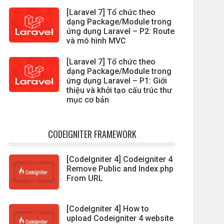
[Laravel 7] Tổ chức theo
dạng Package/Module trong
ứng dụng Laravel – P2: Route
và mô hình MVC
[Laravel 7] Tổ chức theo
dạng Package/Module trong
ứng dụng Laravel – P1: Giới
thiệu và khởi tạo cấu trúc thư
mục cơ bản
CODEIGNITER FRAMEWORK
[CodeIgniter 4] Codeigniter 4
Remove Public and Index.php
From URL
[CodeIgniter 4] How to
upload Codeigniter 4 website