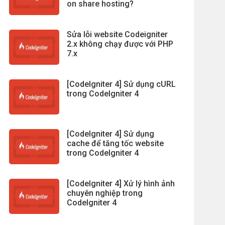
on share hosting?
Sửa lỗi website Codeigniter
2.x không chạy được với PHP
7.x
[CodeIgniter 4] Sử dụng cURL
trong CodeIgniter 4
[CodeIgniter 4] Sử dụng
cache để tăng tốc website
trong CodeIgniter 4
[CodeIgniter 4] Xử lý hình ảnh
chuyên nghiệp trong
CodeIgniter 4