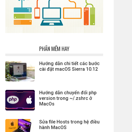
PHẦN MỀM HAY
Hướng dẫn chi tiết các bước
cài đặt macOS Sierra 10.12
Hướng dẫn chuyển đổi php
version trong ~/.zshrc ở
MacOs
Sửa file Hosts trong hệ điều
hành MacOS