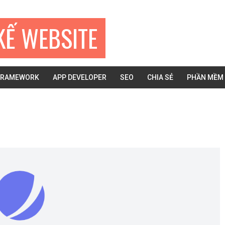
KẾ WEBSITE
FRAMEWORK
APP DEVELOPER
SEO
CHIA SẺ
PHẦN MỀM