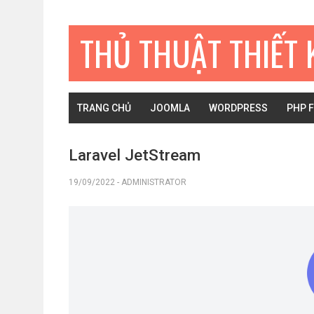
Bỏ
Skip
Bỏ
qua
to
qua
THỦ THUẬT THIẾT 
primary
main
primary
navigation
content
sidebar
TRANG CHỦ
JOOMLA
WORDPRESS
PHP 
Laravel JetStream
19/09/2022
-
ADMINISTRATOR