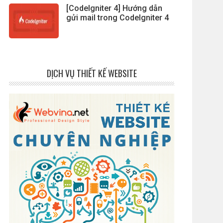
[CodeIgniter 4] Hướng dẫn
gửi mail trong CodeIgniter 4
DỊCH VỤ THIẾT KẾ WEBSITE