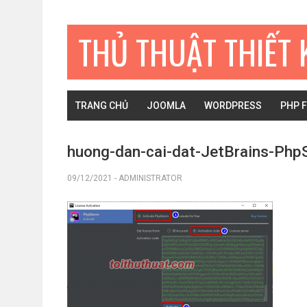
Bỏ
Skip
Bỏ
qua
to
qua
THỦ THUẬT THIẾT 
primary
main
primary
navigation
content
sidebar
TRANG CHỦ
JOOMLA
WORDPRESS
PHP 
huong-dan-cai-dat-JetBrains-Ph
09/12/2021
-
ADMINISTRATOR