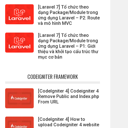
[Laravel 7] Tổ chức theo
dạng Package/Module trong
ứng dụng Laravel – P2: Route
và mô hình MVC
[Laravel 7] Tổ chức theo
dạng Package/Module trong
ứng dụng Laravel – P1: Giới
thiệu và khởi tạo cấu trúc thư
mục cơ bản
CODEIGNITER FRAMEWORK
[CodeIgniter 4] Codeigniter 4
Remove Public and Index.php
From URL
[CodeIgniter 4] How to
upload Codeigniter 4 website