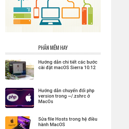
PHẦN MỀM HAY
Hướng dẫn chi tiết các bước
cài đặt macOS Sierra 10.12
Hướng dẫn chuyển đổi php
version trong ~/.zshrc ở
MacOs
Sửa file Hosts trong hệ điều
hành MacOS