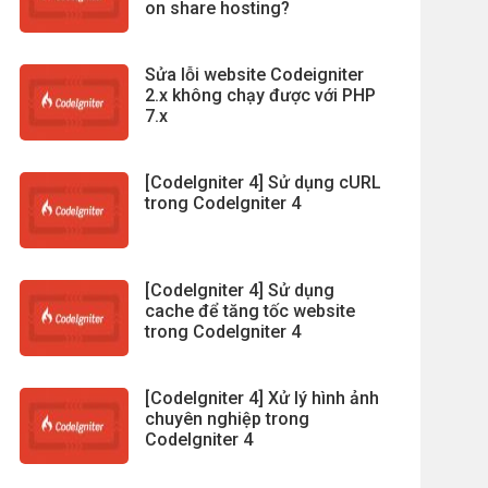
on share hosting?
Sửa lỗi website Codeigniter
2.x không chạy được với PHP
7.x
[CodeIgniter 4] Sử dụng cURL
trong CodeIgniter 4
[CodeIgniter 4] Sử dụng
cache để tăng tốc website
trong CodeIgniter 4
[CodeIgniter 4] Xử lý hình ảnh
chuyên nghiệp trong
CodeIgniter 4