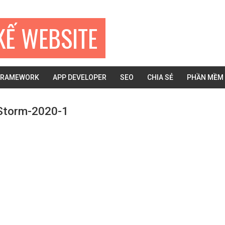
KẾ WEBSITE
FRAMEWORK
APP DEVELOPER
SEO
CHIA SẺ
PHẦN MỀM
pStorm-2020-1