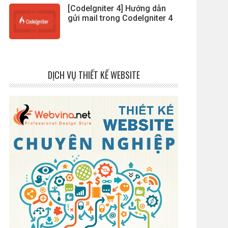
[CodeIgniter 4] Hướng dẫn
gửi mail trong CodeIgniter 4
DỊCH VỤ THIẾT KẾ WEBSITE