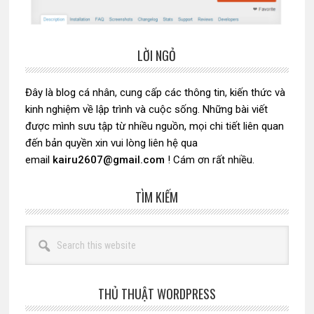
LỜI NGỎ
Sidebar
chính
Đây là blog cá nhân, cung cấp các thông tin, kiến thức và
kinh nghiệm về lập trình và cuộc sống. Những bài viết
được mình sưu tập từ nhiều nguồn, mọi chi tiết liên quan
đến bản quyền xin vui lòng liên hệ qua
email
kairu2607@gmail.com
! Cám ơn rất nhiều.
TÌM KIẾM
Search
this
website
THỦ THUẬT WORDPRESS