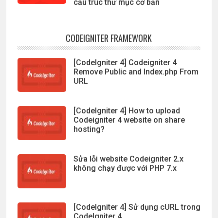
cấu trúc thư mục cơ bản
CODEIGNITER FRAMEWORK
[CodeIgniter 4] Codeigniter 4
Remove Public and Index.php From
URL
[CodeIgniter 4] How to upload
Codeigniter 4 website on share
hosting?
Sửa lỗi website Codeigniter 2.x
không chạy được với PHP 7.x
[CodeIgniter 4] Sử dụng cURL trong
CodeIgniter 4