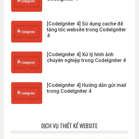
[CodeIgniter 4] Sử dụng cache để
tăng tốc website trong CodeIgniter
4
[CodeIgniter 4] Xử lý hình ảnh
chuyên nghiệp trong CodeIgniter 4
[CodeIgniter 4] Hướng dẫn gửi mail
trong CodeIgniter 4
DỊCH VỤ THIẾT KẾ WEBSITE