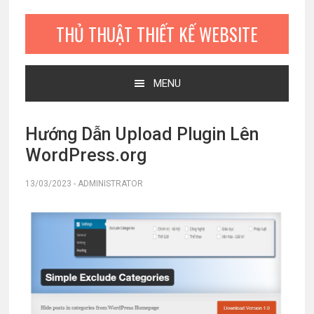
Bỏ
Skip
Bỏ
qua
to
qua
THỦ THUẬT THIẾT KẾ WEBSITE
primary
main
primary
navigation
content
sidebar
MENU
Hướng Dẫn Upload Plugin Lên
WordPress.org
13/03/2023
-
ADMINISTRATOR