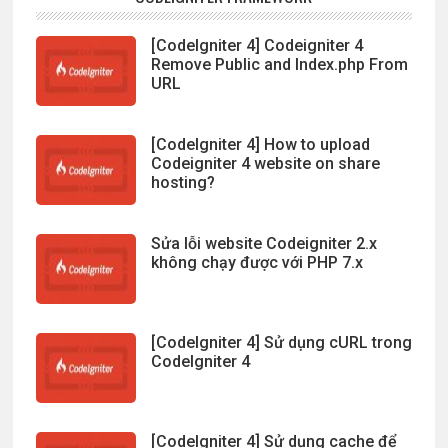
[CodeIgniter 4] Codeigniter 4
Remove Public and Index.php From
URL
[CodeIgniter 4] How to upload
Codeigniter 4 website on share
hosting?
Sửa lỗi website Codeigniter 2.x
không chạy được với PHP 7.x
[CodeIgniter 4] Sử dụng cURL trong
CodeIgniter 4
[CodeIgniter 4] Sử dụng cache để