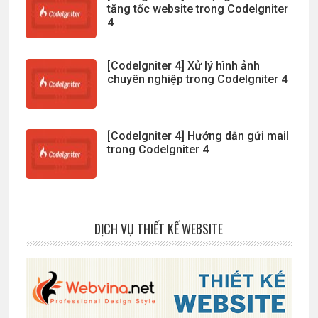
tăng tốc website trong CodeIgniter
4
[CodeIgniter 4] Xử lý hình ảnh
chuyên nghiệp trong CodeIgniter 4
[CodeIgniter 4] Hướng dẫn gửi mail
trong CodeIgniter 4
DỊCH VỤ THIẾT KẾ WEBSITE