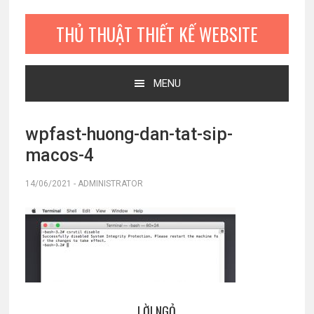
Bỏ
Skip
Bỏ
qua
to
qua
THỦ THUẬT THIẾT KẾ WEBSITE
primary
main
primary
navigation
content
sidebar
MENU
wpfast-huong-dan-tat-sip-
macos-4
14/06/2021
-
ADMINISTRATOR
LỜI NGỎ