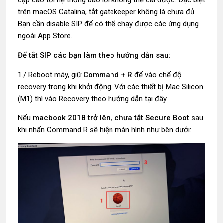
cập cao tới hệ thống báo lỗi không thể cài được. Đặc biệt
trên macOS Catalina, tắt gatekeeper không là chưa đủ.
Bạn cần disable SIP để có thể chạy được các ứng dụng
ngoài App Store.
Để tắt SIP các bạn làm theo hướng dẫn sau:
1./ Reboot máy, giữ
Command + R
để vào chế độ
recovery trong khi khởi động. Với các thiết bị Mac Silicon
(M1) thì vào Recovery theo hướng dẫn tại đây
Nếu
macbook 2018 trở lên, chưa tắt Secure Boot
sau
khi nhấn Command R sẽ hiện màn hình như bên dưới: