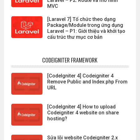
Laravel – P2: Route và mô hình
MVC
[Laravel 7] Tổ chức theo dạng
Package/Module trong ứng dụng
Laravel – P1: Giới thiệu và khởi tạo
cấu trúc thư mục cơ bản
CODEIGNITER FRAMEWORK
[CodeIgniter 4] Codeigniter 4
Remove Public and Index.php From
URL
[CodeIgniter 4] How to upload
Codeigniter 4 website on share
hosting?
Sửa lỗi website Codeigniter 2.x