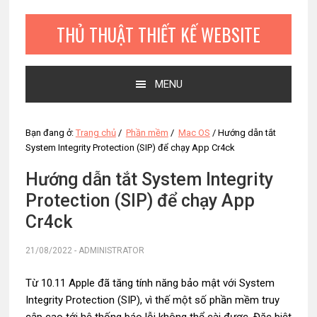
Bỏ
Skip
Bỏ
qua
to
qua
THỦ THUẬT THIẾT KẾ WEBSITE
primary
main
primary
navigation
content
sidebar
MENU
Bạn đang ở:
Trang chủ
/
Phần mềm
/
Mac OS
/
Hướng dẫn tắt
System Integrity Protection (SIP) để chạy App Cr4ck
Hướng dẫn tắt System Integrity
Protection (SIP) để chạy App
Cr4ck
21/08/2022
-
ADMINISTRATOR
Từ 10.11 Apple đã tăng tính năng bảo mật với System
Integrity Protection (SIP), vì thế một số phần mềm truy