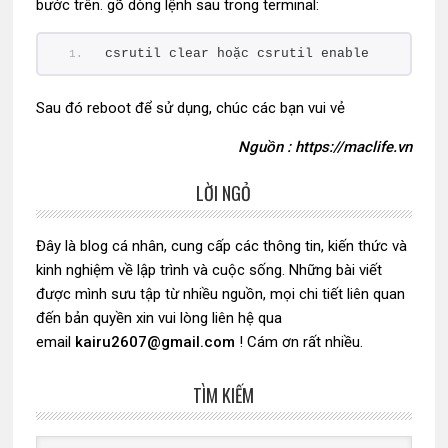
bước trên. gõ dòng lệnh sau trong terminal:
csrutil clear hoặc csrutil enable
Sau đó reboot để sử dụng, chúc các bạn vui vẻ
Nguồn : https://maclife.vn
LỜI NGỎ
Sidebar
chính
Đây là blog cá nhân, cung cấp các thông tin, kiến thức và
kinh nghiệm về lập trình và cuộc sống. Những bài viết
được mình sưu tập từ nhiều nguồn, mọi chi tiết liên quan
đến bản quyền xin vui lòng liên hệ qua
email
kairu2607@gmail.com
! Cám ơn rất nhiều.
TÌM KIẾM
Search