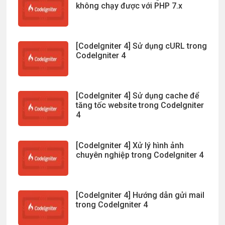
không chạy được với PHP 7.x
[CodeIgniter 4] Sử dụng cURL trong
CodeIgniter 4
[CodeIgniter 4] Sử dụng cache để
tăng tốc website trong CodeIgniter
4
[CodeIgniter 4] Xử lý hình ảnh
chuyên nghiệp trong CodeIgniter 4
[CodeIgniter 4] Hướng dẫn gửi mail
trong CodeIgniter 4