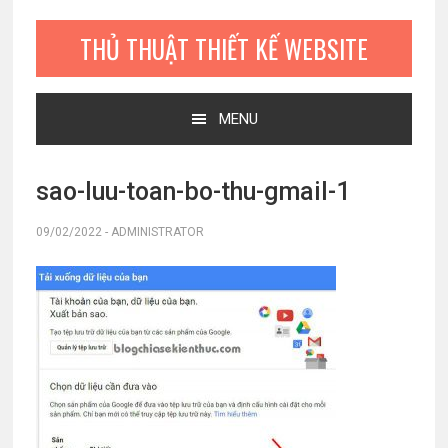
Bỏ
Skip
Bỏ
qua
to
qua
THỦ THUẬT THIẾT KẾ WEBSITE
primary
main
primary
navigation
content
sidebar
MENU
sao-luu-toan-bo-thu-gmail-1
09/02/2022
-
ADMINISTRATOR