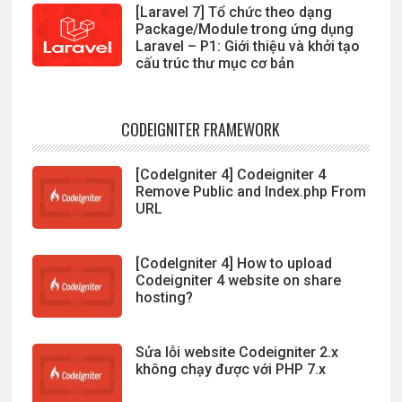
[Laravel 7] Tổ chức theo dạng
Package/Module trong ứng dụng
Laravel – P1: Giới thiệu và khởi tạo
cấu trúc thư mục cơ bản
CODEIGNITER FRAMEWORK
[CodeIgniter 4] Codeigniter 4
Remove Public and Index.php From
URL
[CodeIgniter 4] How to upload
Codeigniter 4 website on share
hosting?
Sửa lỗi website Codeigniter 2.x
không chạy được với PHP 7.x