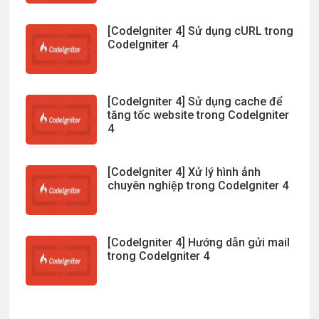
[CodeIgniter 4] Sử dụng cURL trong
CodeIgniter 4
[CodeIgniter 4] Sử dụng cache để
tăng tốc website trong CodeIgniter
4
[CodeIgniter 4] Xử lý hình ảnh
chuyên nghiệp trong CodeIgniter 4
[CodeIgniter 4] Hướng dẫn gửi mail
trong CodeIgniter 4