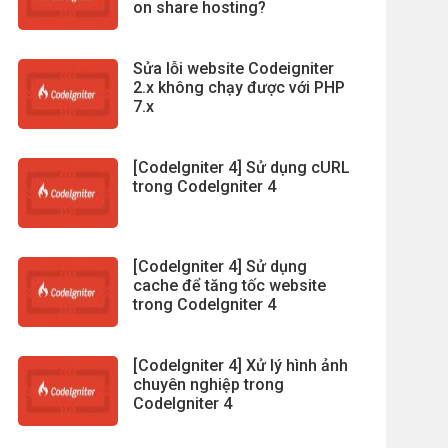
on share hosting?
Sửa lỗi website Codeigniter
2.x không chạy được với PHP
7.x
[CodeIgniter 4] Sử dụng cURL
trong CodeIgniter 4
[CodeIgniter 4] Sử dụng
cache để tăng tốc website
trong CodeIgniter 4
[CodeIgniter 4] Xử lý hình ảnh
chuyên nghiệp trong
CodeIgniter 4