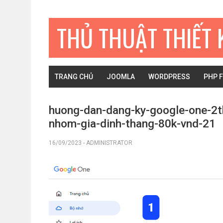
Bỏ
Skip
Bỏ
qua
to
qua
THỦ THUẬT THIẾT 
primary
main
primary
navigation
content
sidebar
TRANG CHỦ
JOOMLA
WORDPRESS
PHP 
huong-dan-dang-ky-google-one-2
nhom-gia-dinh-thang-80k-vnd-21
16/09/2023
-
ADMINISTRATOR