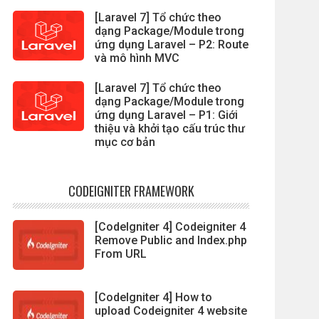
[Laravel 7] Tổ chức theo
dạng Package/Module trong
ứng dụng Laravel – P2: Route
và mô hình MVC
[Laravel 7] Tổ chức theo
dạng Package/Module trong
ứng dụng Laravel – P1: Giới
thiệu và khởi tạo cấu trúc thư
mục cơ bản
CODEIGNITER FRAMEWORK
[CodeIgniter 4] Codeigniter 4
Remove Public and Index.php
From URL
[CodeIgniter 4] How to
upload Codeigniter 4 website