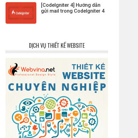
[CodeIgniter 4] Hướng dẫn
gửi mail trong CodeIgniter 4
DỊCH VỤ THIẾT KẾ WEBSITE