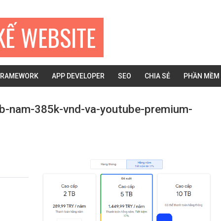
KẾ WEBSITE
FRAMEWORK
APP DEVELOPER
SEO
CHIA SẺ
PHẦN MỀM
tb-nam-385k-vnd-va-youtube-premium-