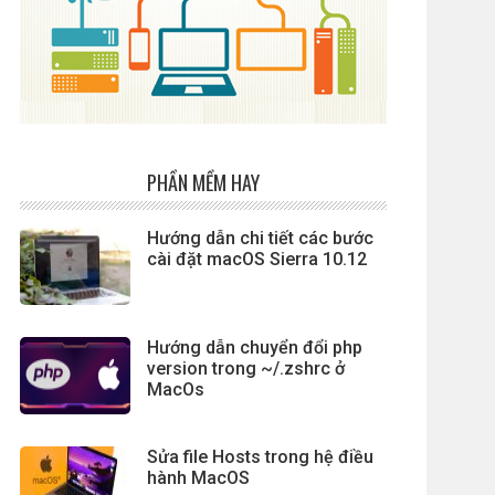
PHẦN MỀM HAY
Hướng dẫn chi tiết các bước
cài đặt macOS Sierra 10.12
Hướng dẫn chuyển đổi php
version trong ~/.zshrc ở
MacOs
Sửa file Hosts trong hệ điều
hành MacOS