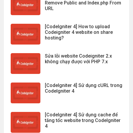
Remove Public and Index.php From
URL
[CodeIgniter 4] How to upload
Codeigniter 4 website on share
hosting?
Sửa lỗi website Codeigniter 2.x
không chạy được với PHP 7.x
[CodeIgniter 4] Sử dụng cURL trong
CodeIgniter 4
[CodeIgniter 4] Sử dụng cache để
tăng tốc website trong CodeIgniter
4