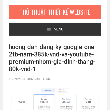
Bỏ
Skip
Bỏ
qua
to
qua
THỦ THUẬT THIẾT KẾ WEBSITE
primary
main
primary
navigation
content
sidebar
MENU
huong-dan-dang-ky-google-one-
2tb-nam-385k-vnd-va-youtube-
premium-nhom-gia-dinh-thang-
80k-vnd-1
16/09/2023
-
ADMINISTRATOR