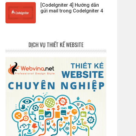
[CodeIgniter 4] Hướng dẫn
gửi mail trong CodeIgniter 4
DỊCH VỤ THIẾT KẾ WEBSITE