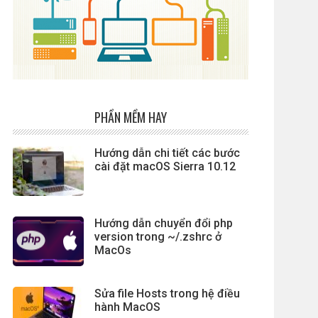
PHẦN MỀM HAY
Hướng dẫn chi tiết các bước
cài đặt macOS Sierra 10.12
Hướng dẫn chuyển đổi php
version trong ~/.zshrc ở
MacOs
Sửa file Hosts trong hệ điều
hành MacOS