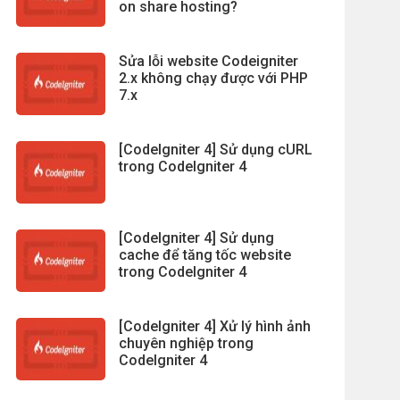
on share hosting?
Sửa lỗi website Codeigniter
2.x không chạy được với PHP
7.x
[CodeIgniter 4] Sử dụng cURL
trong CodeIgniter 4
[CodeIgniter 4] Sử dụng
cache để tăng tốc website
trong CodeIgniter 4
[CodeIgniter 4] Xử lý hình ảnh
chuyên nghiệp trong
CodeIgniter 4