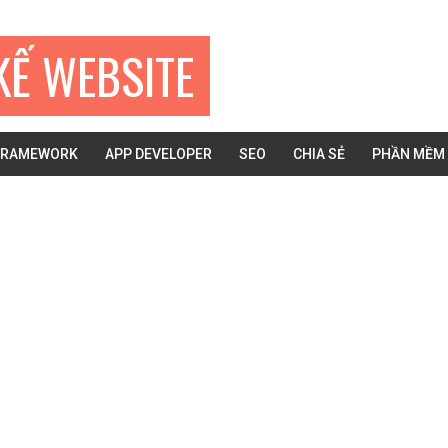
KẾ WEBSITE
FRAMEWORK
APP DEVELOPER
SEO
CHIA SẺ
PHẦN MỀM