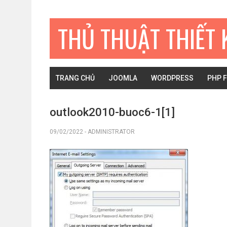
Bỏ
Skip
Bỏ
qua
to
qua
THỦ THUẬT THIẾT 
primary
main
primary
navigation
content
sidebar
TRANG CHỦ
JOOMLA
WORDPRESS
PHP 
outlook2010-buoc6-1[1]
09/02/2022
-
ADMINISTRATOR