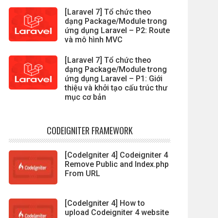
[Laravel 7] Tổ chức theo
dạng Package/Module trong
ứng dụng Laravel – P2: Route
và mô hình MVC
[Laravel 7] Tổ chức theo
dạng Package/Module trong
ứng dụng Laravel – P1: Giới
thiệu và khởi tạo cấu trúc thư
mục cơ bản
CODEIGNITER FRAMEWORK
[CodeIgniter 4] Codeigniter 4
Remove Public and Index.php
From URL
[CodeIgniter 4] How to
upload Codeigniter 4 website