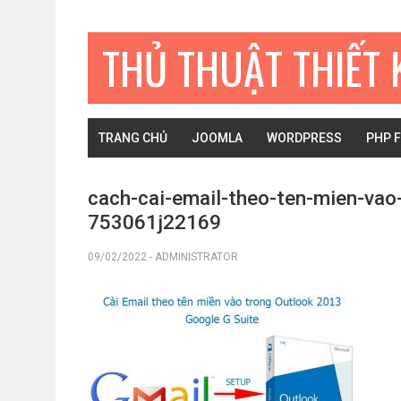
Bỏ
Skip
Bỏ
qua
to
qua
THỦ THUẬT THIẾT 
primary
main
primary
navigation
content
sidebar
TRANG CHỦ
JOOMLA
WORDPRESS
PHP 
cach-cai-email-theo-ten-mien-vao
753061j22169
09/02/2022
-
ADMINISTRATOR