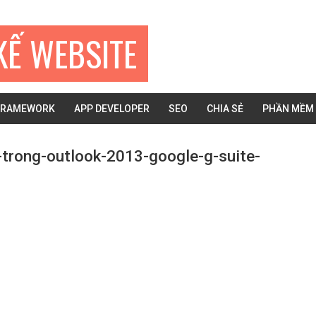
KẾ WEBSITE
FRAMEWORK
APP DEVELOPER
SEO
CHIA SẺ
PHẦN MỀM
-trong-outlook-2013-google-g-suite-