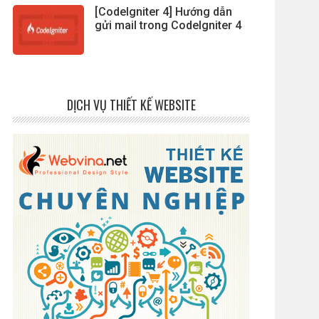
[CodeIgniter 4] Hướng dẫn
gửi mail trong CodeIgniter 4
DỊCH VỤ THIẾT KẾ WEBSITE