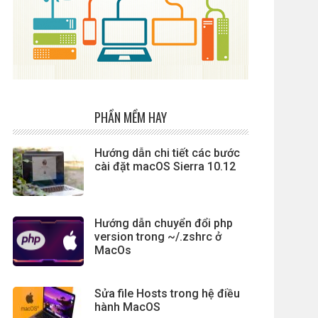
PHẦN MỀM HAY
Hướng dẫn chi tiết các bước
cài đặt macOS Sierra 10.12
Hướng dẫn chuyển đổi php
version trong ~/.zshrc ở
MacOs
Sửa file Hosts trong hệ điều
hành MacOS