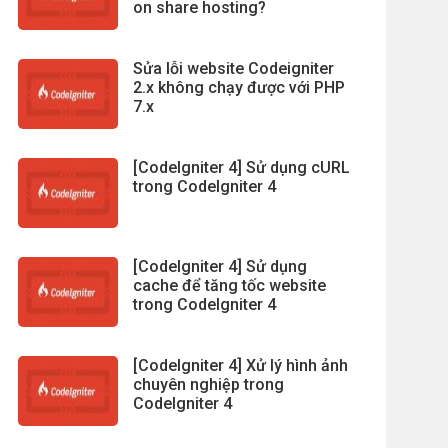
on share hosting?
Sửa lỗi website Codeigniter
2.x không chạy được với PHP
7.x
[CodeIgniter 4] Sử dụng cURL
trong CodeIgniter 4
[CodeIgniter 4] Sử dụng
cache để tăng tốc website
trong CodeIgniter 4
[CodeIgniter 4] Xử lý hình ảnh
chuyên nghiệp trong
CodeIgniter 4