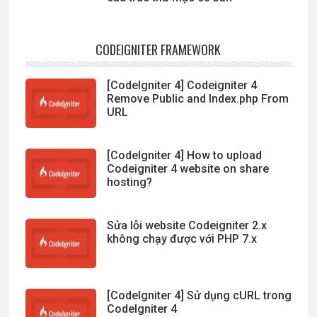
CODEIGNITER FRAMEWORK
[CodeIgniter 4] Codeigniter 4
Remove Public and Index.php From
URL
[CodeIgniter 4] How to upload
Codeigniter 4 website on share
hosting?
Sửa lỗi website Codeigniter 2.x
không chạy được với PHP 7.x
[CodeIgniter 4] Sử dụng cURL trong
CodeIgniter 4