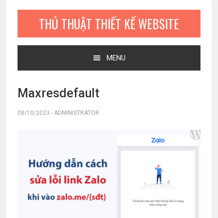
Bỏ
Skip
Bỏ
qua
to
qua
THỦ THUẬT THIẾT KẾ WEBSITE
primary
main
primary
navigation
content
sidebar
MENU
Maxresdefault
08/10/2023
-
ADMINISTRATOR