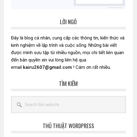
LỜI NGỎ
Sidebar
chính
Đây là blog cá nhân, cung cấp các thông tin, kiến thức và
kinh nghiệm về lập trình và cuộc sống. Những bài viết
được mình sưu tập từ nhiều nguồn, mọi chi tiết liên quan
đến bản quyền xin vui lòng liên hệ qua
email
kairu2607@gmail.com
! Cám ơn rất nhiều.
TÌM KIẾM
Search
this
website
THỦ THUẬT WORDPRESS