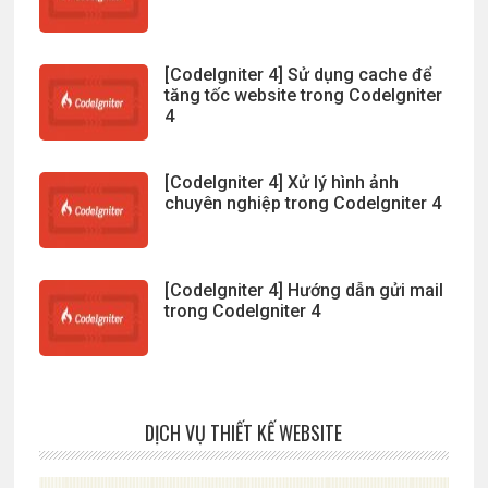
[CodeIgniter 4] Sử dụng cache để
tăng tốc website trong CodeIgniter
4
[CodeIgniter 4] Xử lý hình ảnh
chuyên nghiệp trong CodeIgniter 4
[CodeIgniter 4] Hướng dẫn gửi mail
trong CodeIgniter 4
DỊCH VỤ THIẾT KẾ WEBSITE