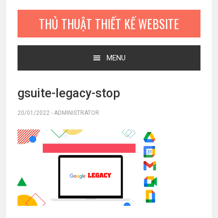
Bỏ
Skip
Bỏ
qua
to
qua
THỦ THUẬT THIẾT KẾ WEBSITE
primary
main
primary
navigation
content
sidebar
MENU
gsuite-legacy-stop
20/01/2022
-
ADMINISTRATOR