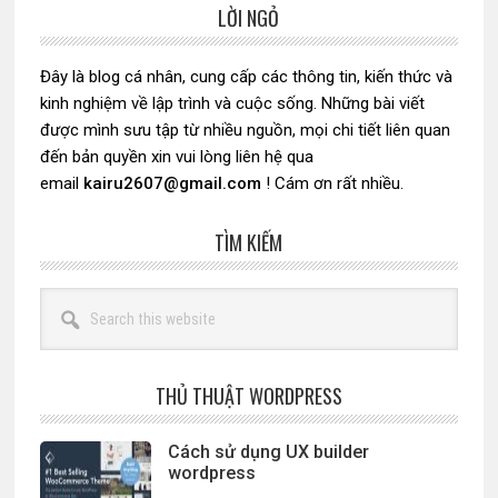
LỜI NGỎ
Sidebar
chính
Đây là blog cá nhân, cung cấp các thông tin, kiến thức và
kinh nghiệm về lập trình và cuộc sống. Những bài viết
được mình sưu tập từ nhiều nguồn, mọi chi tiết liên quan
đến bản quyền xin vui lòng liên hệ qua
email
kairu2607@gmail.com
! Cám ơn rất nhiều.
TÌM KIẾM
Search
this
website
THỦ THUẬT WORDPRESS
Cách sử dụng UX builder
wordpress