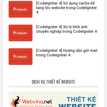
[CodeIgniter 4] Sử dụng cache để
tăng tốc website trong CodeIgniter
4
[CodeIgniter 4] Xử lý hình ảnh
chuyên nghiệp trong CodeIgniter 4
[CodeIgniter 4] Hướng dẫn gửi mail
trong CodeIgniter 4
DỊCH VỤ THIẾT KẾ WEBSITE