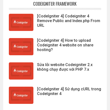
CODEIGNITER FRAMEWORK
[CodeIgniter 4] Codeigniter 4
Remove Public and Index.php From
URL
[CodeIgniter 4] How to upload
Codeigniter 4 website on share
hosting?
Sửa lỗi website Codeigniter 2.x
không chạy được với PHP 7.x
[CodeIgniter 4] Sử dụng cURL trong
CodeIgniter 4