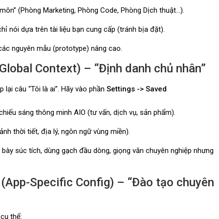
môn” (Phòng Marketing, Phòng Code, Phòng Dịch thuật…).
hỉ nói dựa trên tài liệu bạn cung cấp (tránh bịa đặt).
 các nguyên mẫu (prototype) nâng cao.
(Global Context) – “Định danh chủ nhân”
 lại câu “Tôi là ai”. Hãy vào phần
Settings -> Saved
chiếu sáng thông minh AIO (tư vấn, dịch vụ, sản phẩm).
nh thời tiết, địa lý, ngôn ngữ vùng miền).
h bày súc tích, dùng gạch đầu dòng, giọng văn chuyên nghiệp nhưng
ẻ (App-Specific Config) – “Đào tạo chuyên
 cụ thể: