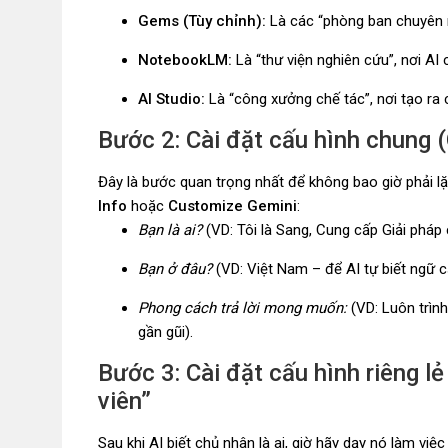
Gems (Tùy chỉnh):
Là các “phòng ban chuyên 
NotebookLM:
Là “thư viện nghiên cứu”, nơi AI c
AI Studio:
Là “công xưởng chế tác”, nơi tạo ra
Bước 2: Cài đặt cấu hình chung 
Đây là bước quan trọng nhất để không bao giờ phải lặp
Info
hoặc
Customize Gemini
:
Bạn là ai?
(VD: Tôi là Sang, Cung cấp Giải pháp 
Bạn ở đâu?
(VD: Việt Nam – để AI tự biết ngữ cả
Phong cách trả lời mong muốn:
(VD: Luôn trìn
gần gũi).
Bước 3: Cài đặt cấu hình riêng l
viên”
Sau khi AI biết chủ nhân là ai, giờ hãy dạy nó làm việc