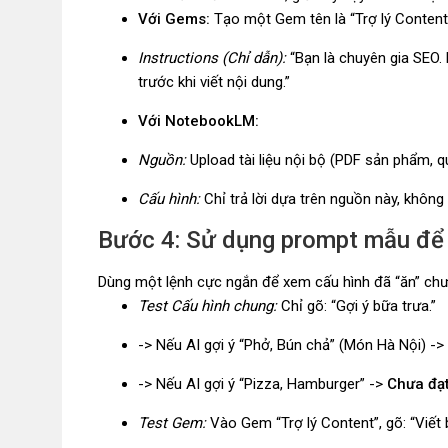
Với Gems:
Tạo một Gem tên là “Trợ lý Content
Instructions (Chỉ dẫn):
“Bạn là chuyên gia SEO. M
trước khi viết nội dung.”
Với NotebookLM:
Nguồn:
Upload tài liệu nội bộ (PDF sản phẩm, qu
Cấu hình:
Chỉ trả lời dựa trên nguồn này, không 
Bước 4: Sử dụng prompt mẫu để T
Dùng một lệnh cực ngắn để xem cấu hình đã “ăn” chư
Test Cấu hình chung:
Chỉ gõ: “Gợi ý bữa trưa.”
-> Nếu AI gợi ý “Phở, Bún chả” (Món Hà Nội) ->
-> Nếu AI gợi ý “Pizza, Hamburger” ->
Chưa đạ
Test Gem:
Vào Gem “Trợ lý Content”, gõ: “Viết 