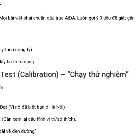
”.
ọi bài viết phải chuẩn cấu trúc AIDA. Luôn gợi ý 3 tiêu đề giật gân
y trình công ty).
lấy tin trên mạng.
est (Calibration) – “Chạy thử nghiệm”
a.
Đạt
(Vì nó đã biết bạn ở Hà Nội).
t
(Cần xem lại cấu hình vị trí/sở thích).
bài về đèn đường.”