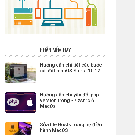
PHẦN MỀM HAY
Hướng dẫn chi tiết các bước
cài đặt macOS Sierra 10.12
Hướng dẫn chuyển đổi php
version trong ~/.zshrc ở
MacOs
Sửa file Hosts trong hệ điều
hành MacOS