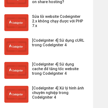
on share hosting?
Sửa lỗi website Codeigniter
2.x không chạy được với PHP
7.x
[CodeIgniter 4] Sử dụng cURL
trong CodeIgniter 4
[CodeIgniter 4] Sử dụng
cache để tăng tốc website
trong CodeIgniter 4
[CodeIgniter 4] Xử lý hình ảnh
chuyên nghiệp trong
CodeIgniter 4