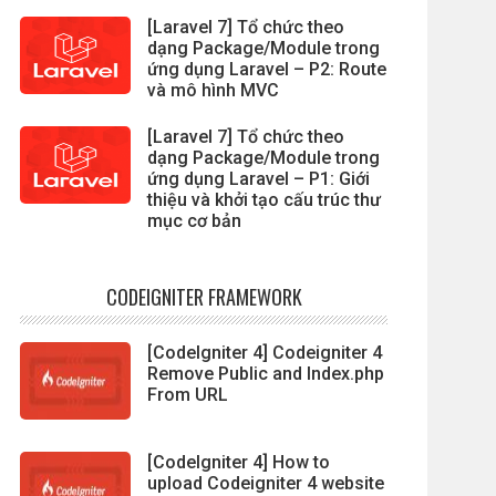
[Laravel 7] Tổ chức theo
dạng Package/Module trong
ứng dụng Laravel – P2: Route
và mô hình MVC
[Laravel 7] Tổ chức theo
dạng Package/Module trong
ứng dụng Laravel – P1: Giới
thiệu và khởi tạo cấu trúc thư
mục cơ bản
CODEIGNITER FRAMEWORK
[CodeIgniter 4] Codeigniter 4
Remove Public and Index.php
From URL
[CodeIgniter 4] How to
upload Codeigniter 4 website