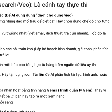
arch/Veo): Là cánh tay thực thi
ệc (Để AI dùng đúng “dao” cho đúng việc)
ừng “dùng dao mổ trâu để giết gà”. Hãy chọn đúng chế độ cho từng
vụ thường nhật (viết email, dịch thuật, tra cứu nhanh). Tốc độ là
o các bài toán khó (Lập kế hoạch kinh doanh, giải toán, phân tích
rả lời.
n một báo cáo tổng hợp từ hàng trăm nguồn dữ liệu uy tín.
. Hãy tận dụng icon
Tải lên
để AI phân tích tài liệu, hình ảnh, hoặc
“Cá nhân hóa” bằng tính năng
Gems (Trình quản lý Gem)
. Thay vì
viết bài…”, bạn hãy tạo ra một Gem riêng:
mỗi sáng.
ác ý tưởng kinh doanh.