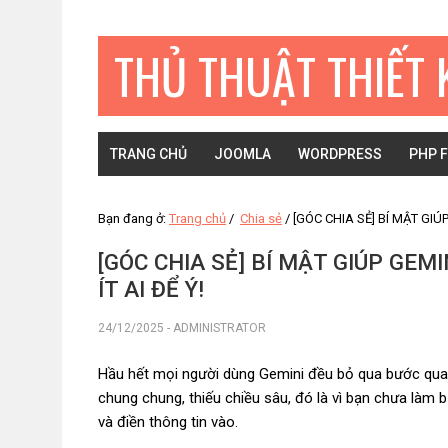
Bỏ
Skip
Bỏ
qua
to
qua
THỦ THUẬT THIẾT 
primary
main
primary
navigation
content
sidebar
TRANG CHỦ
JOOMLA
WORDPRESS
PHP 
Bạn đang ở:
Trang chủ
/
Chia sẻ
/
[GÓC CHIA SẺ] BÍ MẬT GIÚ
[GÓC CHIA SẺ] BÍ MẬT GIÚP GE
ÍT AI ĐỂ Ý!
24/12/2025
-
ADMINISTRATOR
Hầu hết mọi người dùng Gemini đều bỏ qua bước qua
chung chung, thiếu chiều sâu, đó là vì bạn chưa làm 
và điền thông tin vào.