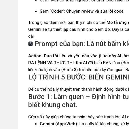
Gem “Coder”: Chuyên review và sửa lỗi code.
Trong giao diện mới, bạn thậm chí có thể
Mô tả ứng 
Gemini sẽ tự thiết lập cấu hình cho Gem đó. Đây là cá
dài.
Prompt của bạn: Là nút bấm kí
Action: Đưa tài liệu và yêu cầu vào (Lúc này AI là
RA LỆNH VÀ THỰC THI:
Khi AI đã hiểu BẠN là ai (B
liệu/câu lệnh vào (Bước 3) trở nên cực kỳ đơn giản. B
LỘ TRÌNH 5 BƯỚC: BIẾN GEMI
Để cụ thể hóa lý thuyết trên thành hành động, dưới đây
Bước 1: Làm quen – Định hình tư
biết khung chat.
Cửa sổ này giúp chúng ta nhìn thấy bức tranh lớn AI 
Gemini (App/Web):
Là quầy lễ tân chung, xử l