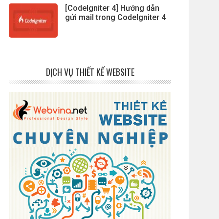
[CodeIgniter 4] Hướng dẫn
gửi mail trong CodeIgniter 4
DỊCH VỤ THIẾT KẾ WEBSITE