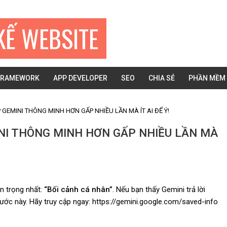
KẾ WEBSITE
FRAMEWORK
APP DEVELOPER
SEO
CHIA SẺ
PHẦN MỀM
P GEMINI THÔNG MINH HƠN GẤP NHIỀU LẦN MÀ ÍT AI ĐỂ Ý!
MINI THÔNG MINH HƠN GẤP NHIỀU LẦN MÀ
n trọng nhất:
“Bối cảnh cá nhân”
. Nếu bạn thấy Gemini trả lời
bước này. Hãy truy cập ngay: https://gemini.google.com/saved-info