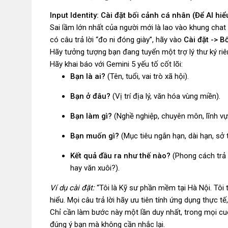
Input Identity: Cài đặt bối cảnh cá nhân (Để AI hi
Sai lầm lớn nhất của người mới là lao vào khung chat v
có câu trả lời “đo ni đóng giày”, hãy vào
Cài đặt -> B
Hãy tưởng tượng bạn đang tuyển một trợ lý thư ký riê
Hãy khai báo với Gemini 5 yếu tố cốt lõi:
Bạn là ai?
(Tên, tuổi, vai trò xã hội).
Bạn ở đâu?
(Vị trí địa lý, văn hóa vùng miền).
Bạn làm gì?
(Nghề nghiệp, chuyên môn, lĩnh vự
Bạn muốn gì?
(Mục tiêu ngắn hạn, dài hạn, sở 
Kết quả đầu ra như thế nào?
(Phong cách trả l
hay văn xuôi?).
Ví dụ cài đặt:
“Tôi là Kỹ sư phần mềm tại Hà Nội. Tôi 
hiểu. Mọi câu trả lời hãy ưu tiên tính ứng dụng thực tế
Chỉ cần làm bước này một lần duy nhất, trong mọi cu
đúng ý bạn mà không cần nhắc lại.