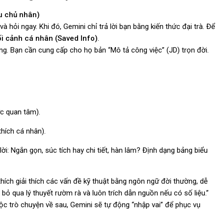
ểu chủ nhân)
à hỏi ngay. Khi đó, Gemini chỉ trả lời bạn bằng kiến thức đại trà. Để
ối cảnh cá nhân (Saved Info)
.
ng. Bạn cần cung cấp cho họ bản “Mô tả công việc” (JD) trọn đời.
c quan tâm).
thích cá nhân).
ời: Ngắn gọn, súc tích hay chi tiết, hàn lâm? Định dạng bảng biểu
thích giải thích các vấn đề kỹ thuật bằng ngôn ngữ đời thường, dễ
, bỏ qua lý thuyết rườm rà và luôn trích dẫn nguồn nếu có số liệu.”
ộc trò chuyện về sau, Gemini sẽ tự động “nhập vai” để phục vụ