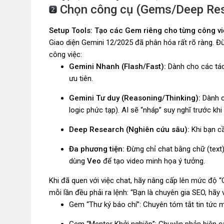
Chọn công cụ (Gems/Deep Rese
Setup Tools: Tạo các Gem riêng cho từng công vi
Giao diện Gemini 12/2025 đã phân hóa rất rõ ràng. Đ
công việc:
Gemini Nhanh (Flash/Fast):
Dành cho các tác 
ưu tiên.
Gemini Tư duy (Reasoning/Thinking):
Dành ch
logic phức tạp). AI sẽ “nháp” suy nghĩ trước khi t
Deep Research (Nghiên cứu sâu):
Khi bạn cầ
Đa phương tiện:
Đừng chỉ chat bằng chữ (text)
dùng
Veo
để tạo video minh họa ý tưởng.
Khi đã quen với việc chat, hãy nâng cấp lên mức độ 
mỗi lần đều phải ra lệnh: “Bạn là chuyên gia SEO, hãy 
Gem “Thư ký báo chí”: Chuyên tóm tắt tin tức 
Gem “Mentor Khởi nghiệp”: Chuyên phản biện c