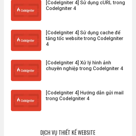
[CodeIgniter 4] Sử dụng cURL trong
CodeIgniter 4
[CodeIgniter 4] Sử dụng cache để
tăng tốc website trong CodeIgniter
4
[CodeIgniter 4] Xử lý hình ảnh
chuyên nghiệp trong CodeIgniter 4
[CodeIgniter 4] Hướng dẫn gửi mail
trong CodeIgniter 4
DỊCH VỤ THIẾT KẾ WEBSITE