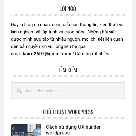
LỜI NGỎ
Sidebar
chính
Đây là blog cá nhân, cung cấp các thông tin, kiến thức và
kinh nghiệm về lập trình và cuộc sống. Những bài viết
được mình sưu tập từ nhiều nguồn, mọi chi tiết liên quan
đến bản quyền xin vui lòng liên hệ qua
email
kairu2607@gmail.com
! Cám ơn rất nhiều.
TÌM KIẾM
Search
this
website
THỦ THUẬT WORDPRESS
Cách sử dụng UX builder
wordpress