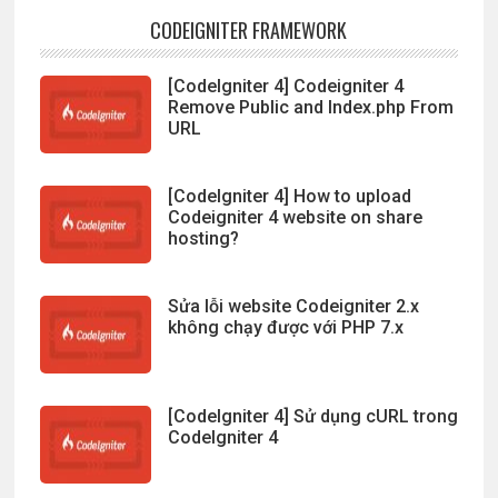
CODEIGNITER FRAMEWORK
[CodeIgniter 4] Codeigniter 4
Remove Public and Index.php From
URL
[CodeIgniter 4] How to upload
Codeigniter 4 website on share
hosting?
Sửa lỗi website Codeigniter 2.x
không chạy được với PHP 7.x
[CodeIgniter 4] Sử dụng cURL trong
CodeIgniter 4