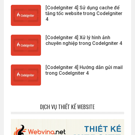
[CodeIgniter 4] Sử dụng cache để
tăng tốc website trong CodeIgniter
4
[CodeIgniter 4] Xử lý hình ảnh
chuyên nghiệp trong CodeIgniter 4
[CodeIgniter 4] Hướng dẫn gửi mail
trong CodeIgniter 4
DỊCH VỤ THIẾT KẾ WEBSITE