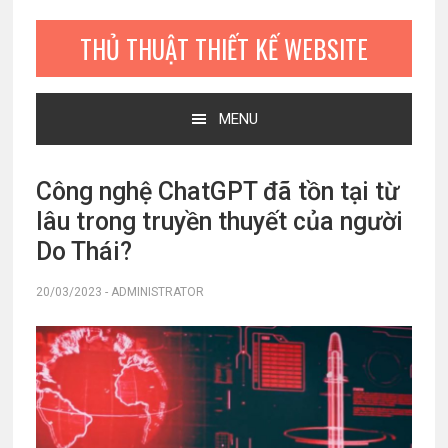
Bỏ
Skip
Bỏ
qua
to
qua
THỦ THUẬT THIẾT KẾ WEBSITE
primary
main
primary
navigation
content
sidebar
MENU
Công nghệ ChatGPT đã tồn tại từ
lâu trong truyền thuyết của người
Do Thái?
20/03/2023
-
ADMINISTRATOR