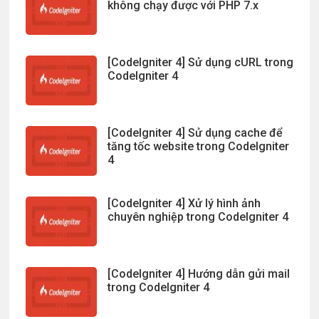
không chạy được với PHP 7.x
[CodeIgniter 4] Sử dụng cURL trong
CodeIgniter 4
[CodeIgniter 4] Sử dụng cache để
tăng tốc website trong CodeIgniter
4
[CodeIgniter 4] Xử lý hình ảnh
chuyên nghiệp trong CodeIgniter 4
[CodeIgniter 4] Hướng dẫn gửi mail
trong CodeIgniter 4