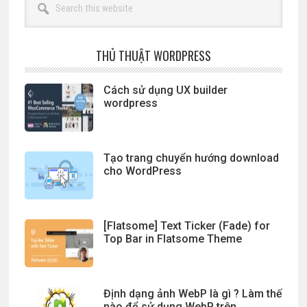
this
website
THỦ THUẬT WORDPRESS
Cách sử dụng UX builder
wordpress
Tạo trang chuyển hướng download
cho WordPress
[Flatsome] Text Ticker (Fade) for
Top Bar in Flatsome Theme
Định dạng ảnh WebP là gì ? Làm thế
nào để sử dụng WebP trên