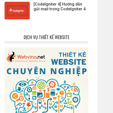
[CodeIgniter 4] Hướng dẫn
gửi mail trong CodeIgniter 4
DỊCH VỤ THIẾT KẾ WEBSITE