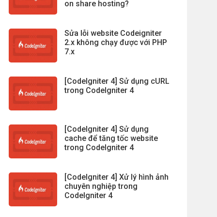
on share hosting?
Sửa lỗi website Codeigniter
2.x không chạy được với PHP
7.x
[CodeIgniter 4] Sử dụng cURL
trong CodeIgniter 4
[CodeIgniter 4] Sử dụng
cache để tăng tốc website
trong CodeIgniter 4
[CodeIgniter 4] Xử lý hình ảnh
chuyên nghiệp trong
CodeIgniter 4