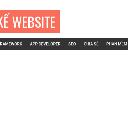
KẾ WEBSITE
FRAMEWORK
APP DEVELOPER
SEO
CHIA SẺ
PHẦN MỀM