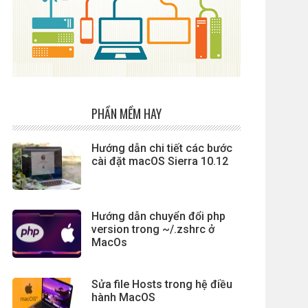
PHẦN MỀM HAY
Hướng dẫn chi tiết các bước
cài đặt macOS Sierra 10.12
Hướng dẫn chuyển đổi php
version trong ~/.zshrc ở
MacOs
Sửa file Hosts trong hệ điều
hành MacOS