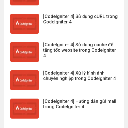
[CodeIgniter 4] Sử dụng cURL trong
CodeIgniter 4
[CodeIgniter 4] Sử dụng cache để
tăng tốc website trong CodeIgniter
4
[CodeIgniter 4] Xử lý hình ảnh
chuyên nghiệp trong CodeIgniter 4
[CodeIgniter 4] Hướng dẫn gửi mail
trong CodeIgniter 4