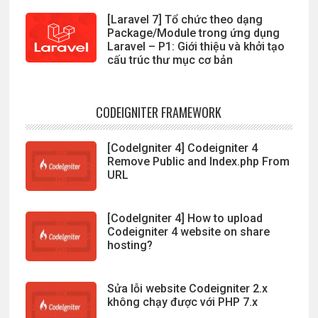
[Laravel 7] Tổ chức theo dạng
Package/Module trong ứng dụng
Laravel – P1: Giới thiệu và khởi tạo
cấu trúc thư mục cơ bản
CODEIGNITER FRAMEWORK
[CodeIgniter 4] Codeigniter 4
Remove Public and Index.php From
URL
[CodeIgniter 4] How to upload
Codeigniter 4 website on share
hosting?
Sửa lỗi website Codeigniter 2.x
không chạy được với PHP 7.x