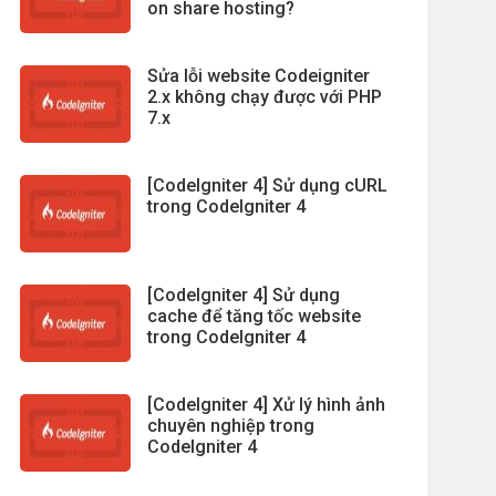
on share hosting?
Sửa lỗi website Codeigniter
2.x không chạy được với PHP
7.x
[CodeIgniter 4] Sử dụng cURL
trong CodeIgniter 4
[CodeIgniter 4] Sử dụng
cache để tăng tốc website
trong CodeIgniter 4
[CodeIgniter 4] Xử lý hình ảnh
chuyên nghiệp trong
CodeIgniter 4