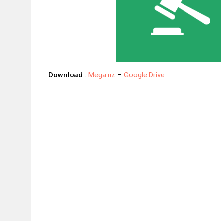
Download
:
Mega.nz
–
Google Drive