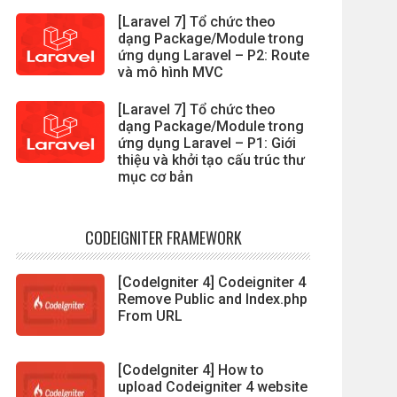
[Laravel 7] Tổ chức theo
dạng Package/Module trong
ứng dụng Laravel – P2: Route
và mô hình MVC
[Laravel 7] Tổ chức theo
dạng Package/Module trong
ứng dụng Laravel – P1: Giới
thiệu và khởi tạo cấu trúc thư
mục cơ bản
CODEIGNITER FRAMEWORK
[CodeIgniter 4] Codeigniter 4
Remove Public and Index.php
From URL
[CodeIgniter 4] How to
upload Codeigniter 4 website