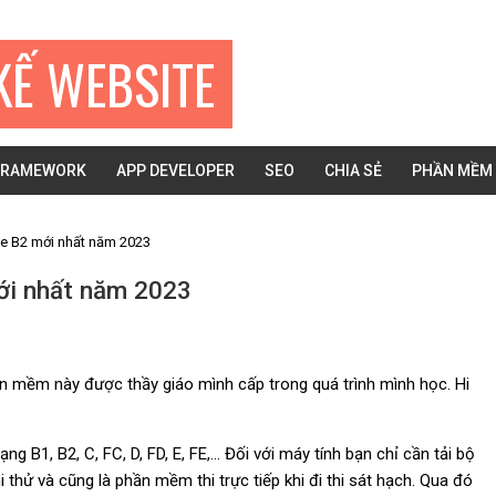
KẾ WEBSITE
FRAMEWORK
APP DEVELOPER
SEO
CHIA SẺ
PHẦN MỀM
xe B2 mới nhất năm 2023
ới nhất năm 2023
n mềm này được thầy giáo mình cấp trong quá trình mình học. Hi
ạng B1, B2, C, FC, D, FD, E, FE,… Đối với máy tính bạn chỉ cần tải bộ
hi thử và cũng là phần mềm thi trực tiếp khi đi thi sát hạch. Qua đó