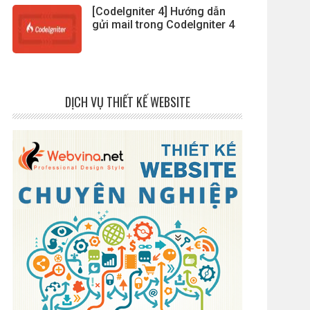
[CodeIgniter 4] Hướng dẫn
gửi mail trong CodeIgniter 4
DỊCH VỤ THIẾT KẾ WEBSITE