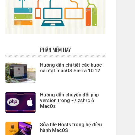
PHẦN MỀM HAY
Hướng dẫn chi tiết các bước
cài đặt macOS Sierra 10.12
Hướng dẫn chuyển đổi php
version trong ~/.zshrc ở
MacOs
Sửa file Hosts trong hệ điều
hành MacOS