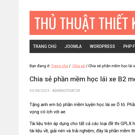
Bỏ
Skip
Bỏ
qua
to
qua
THỦ THUẬT THIẾT 
primary
main
primary
navigation
content
sidebar
TRANG CHỦ
JOOMLA
WORDPRESS
PHP 
Bạn đang ở:
Trang chủ
/
Chia sẻ
/
Chia sẻ phần mềm học lái 
Chia sẻ phần mềm học lái xe B2 m
03/08/2023
-
ADMINISTRATOR
Tặng anh em bộ phần mềm luyện học lái xe Ô tô. Phầ
vọng có ích với ae.
Tài liệu trên áp dụng cho tất cả các loại đề thi GPLX h
tài liệu về, giải nén và trải nghiệm, đây là phần mềm t