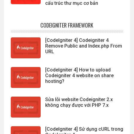
cấu trúc thư mục cơ bản
CODEIGNITER FRAMEWORK
[CodeIgniter 4] Codeigniter 4
Remove Public and Index.php From
URL
[CodeIgniter 4] How to upload
Codeigniter 4 website on share
hosting?
Sửa lỗi website Codeigniter 2.x
không chạy được với PHP 7.x
[CodeIgniter 4] Sử dụng cURL trong