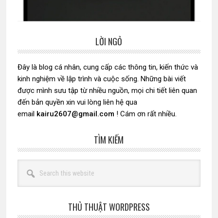
LỜI NGỎ
Sidebar
chính
Đây là blog cá nhân, cung cấp các thông tin, kiến thức và
kinh nghiệm về lập trình và cuộc sống. Những bài viết
được mình sưu tập từ nhiều nguồn, mọi chi tiết liên quan
đến bản quyền xin vui lòng liên hệ qua
email
kairu2607@gmail.com
! Cám ơn rất nhiều.
TÌM KIẾM
Search
this
website
THỦ THUẬT WORDPRESS