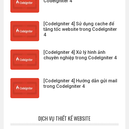
CodeIgniter 4
[CodeIgniter 4] Sử dụng cache để
tăng tốc website trong CodeIgniter
4
[CodeIgniter 4] Xử lý hình ảnh
chuyên nghiệp trong CodeIgniter 4
[CodeIgniter 4] Hướng dẫn gửi mail
trong CodeIgniter 4
DỊCH VỤ THIẾT KẾ WEBSITE