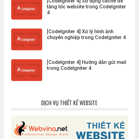
[CodeIgniter 4] Sử dụng cache để
tăng tốc website trong CodeIgniter
4
[CodeIgniter 4] Xử lý hình ảnh
chuyên nghiệp trong CodeIgniter 4
[CodeIgniter 4] Hướng dẫn gửi mail
trong CodeIgniter 4
DỊCH VỤ THIẾT KẾ WEBSITE