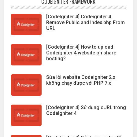
CODEIGNITER FRAMEWORK
[CodeIgniter 4] Codeigniter 4
Remove Public and Index.php From
URL
[CodeIgniter 4] How to upload
Codeigniter 4 website on share
hosting?
Sửa lỗi website Codeigniter 2.x
không chạy được với PHP 7.x
[CodeIgniter 4] Sử dụng cURL trong
CodeIgniter 4