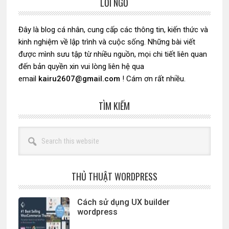
LỜI NGỎ
Sidebar
chính
Đây là blog cá nhân, cung cấp các thông tin, kiến thức và
kinh nghiệm về lập trình và cuộc sống. Những bài viết
được mình sưu tập từ nhiều nguồn, mọi chi tiết liên quan
đến bản quyền xin vui lòng liên hệ qua
email
kairu2607@gmail.com
! Cám ơn rất nhiều.
TÌM KIẾM
Search
this
website
THỦ THUẬT WORDPRESS
Cách sử dụng UX builder
wordpress