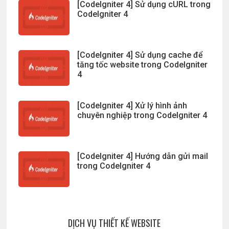
[CodeIgniter 4] Sử dụng cURL trong
CodeIgniter 4
[CodeIgniter 4] Sử dụng cache để
tăng tốc website trong CodeIgniter
4
[CodeIgniter 4] Xử lý hình ảnh
chuyên nghiệp trong CodeIgniter 4
[CodeIgniter 4] Hướng dẫn gửi mail
trong CodeIgniter 4
DỊCH VỤ THIẾT KẾ WEBSITE