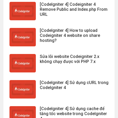
[CodeIgniter 4] Codeigniter 4
Remove Public and Index.php From
URL
[CodeIgniter 4] How to upload
Codeigniter 4 website on share
hosting?
Sửa lỗi website Codeigniter 2.x
không chạy được với PHP 7.x
[CodeIgniter 4] Sử dụng cURL trong
CodeIgniter 4
[CodeIgniter 4] Sử dụng cache để
tăng tốc website trong CodeIgniter