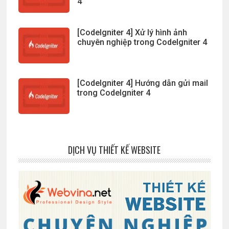
4
[CodeIgniter 4] Xử lý hình ảnh
chuyên nghiệp trong CodeIgniter 4
[CodeIgniter 4] Hướng dẫn gửi mail
trong CodeIgniter 4
DỊCH VỤ THIẾT KẾ WEBSITE