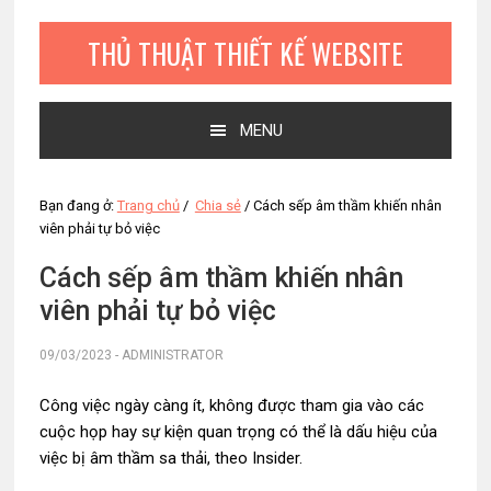
Bỏ
Skip
Bỏ
qua
to
qua
THỦ THUẬT THIẾT KẾ WEBSITE
primary
main
primary
navigation
content
sidebar
MENU
Bạn đang ở:
Trang chủ
/
Chia sẻ
/
Cách sếp âm thầm khiến nhân
viên phải tự bỏ việc
Cách sếp âm thầm khiến nhân
viên phải tự bỏ việc
09/03/2023
-
ADMINISTRATOR
Công việc ngày càng ít, không được tham gia vào các
cuộc họp hay sự kiện quan trọng có thể là dấu hiệu của
việc bị âm thầm sa thải, theo Insider.