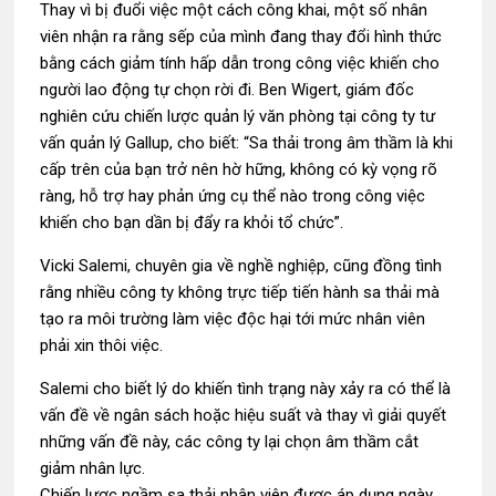
Thay vì bị đuổi việc một cách công khai, một số nhân
viên nhận ra rằng sếp của mình đang thay đổi hình thức
bằng cách giảm tính hấp dẫn trong công việc khiến cho
người lao động tự chọn rời đi. Ben Wigert, giám đốc
nghiên cứu chiến lược quản lý văn phòng tại công ty tư
vấn quản lý Gallup, cho biết: “Sa thải trong âm thầm là khi
cấp trên của bạn trở nên hờ hững, không có kỳ vọng rõ
ràng, hỗ trợ hay phản ứng cụ thể nào trong công việc
khiến cho bạn dần bị đẩy ra khỏi tổ chức”.
Vicki Salemi, chuyên gia về nghề nghiệp, cũng đồng tình
rằng nhiều công ty không trực tiếp tiến hành sa thải mà
tạo ra môi trường làm việc độc hại tới mức nhân viên
phải xin thôi việc.
Salemi cho biết lý do khiến tình trạng này xảy ra có thể là
vấn đề về ngân sách hoặc hiệu suất và thay vì giải quyết
những vấn đề này, các công ty lại chọn âm thầm cắt
giảm nhân lực.
Chiến lược ngầm sa thải nhân viên được áp dụng ngày