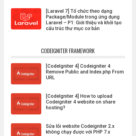
[Laravel 7] Tổ chức theo dạng
Package/Module trong ứng dụng
Laravel – P1: Giới thiệu và khởi tạo
cấu trúc thư mục cơ bản
CODEIGNITER FRAMEWORK
[CodeIgniter 4] Codeigniter 4
Remove Public and Index.php From
URL
[CodeIgniter 4] How to upload
Codeigniter 4 website on share
hosting?
Sửa lỗi website Codeigniter 2.x
không chạy được với PHP 7.x