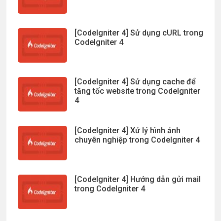
[CodeIgniter 4] Sử dụng cURL trong
CodeIgniter 4
[CodeIgniter 4] Sử dụng cache để
tăng tốc website trong CodeIgniter
4
[CodeIgniter 4] Xử lý hình ảnh
chuyên nghiệp trong CodeIgniter 4
[CodeIgniter 4] Hướng dẫn gửi mail
trong CodeIgniter 4