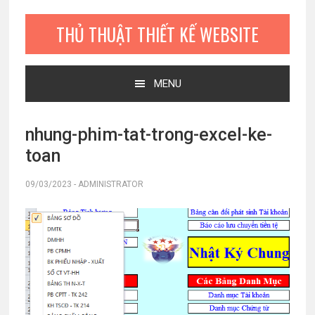
Bỏ
Skip
Bỏ
qua
to
qua
THỦ THUẬT THIẾT KẾ WEBSITE
primary
main
primary
navigation
content
sidebar
MENU
nhung-phim-tat-trong-excel-ke-
toan
09/03/2023
-
ADMINISTRATOR