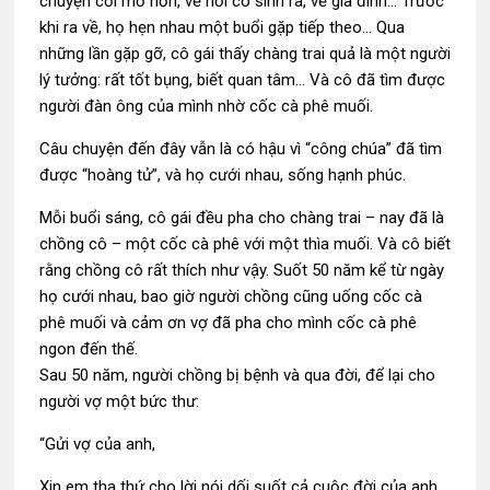
chuyện cởi mở hơn, về nơi cô sinh ra, về gia đình… Trước
khi ra về, họ hẹn nhau một buổi gặp tiếp theo… Qua
những lần gặp gỡ, cô gái thấy chàng trai quả là một người
lý tưởng: rất tốt bụng, biết quan tâm… Và cô đã tìm được
người đàn ông của mình nhờ cốc cà phê muối.
Câu chuyện đến đây vẫn là có hậu vì “công chúa” đã tìm
được “hoàng tử”, và họ cưới nhau, sống hạnh phúc.
Mỗi buổi sáng, cô gái đều pha cho chàng trai – nay đã là
chồng cô – một cốc cà phê với một thìa muối. Và cô biết
rằng chồng cô rất thích như vậy. Suốt 50 năm kể từ ngày
họ cưới nhau, bao giờ người chồng cũng uống cốc cà
phê muối và cảm ơn vợ đã pha cho mình cốc cà phê
ngon đến thế.
Sau 50 năm, người chồng bị bệnh và qua đời, để lại cho
người vợ một bức thư:
“Gửi vợ của anh,
Xin em tha thứ cho lời nói dối suốt cả cuộc đời của anh.