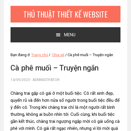
Bỏ
Skip
Bỏ
qua
to
qua
THỦ THUẬT THIẾT KẾ WEBSITE
primary
main
primary
navigation
content
sidebar
MENU
Bạn đang ở:
Trang chủ
/
Chia sẻ
/
Cà phê muối – Truyện ngắn
Cà phê muối – Truyện ngắn
14/09/2023
-
ADMINISTRATOR
Chàng trai gặp cô gái ở một buổi tiệc. Cô rất xinh đẹp,
quyến rũ và đến hơn nửa số người trong buổi tiệc đều để
ý đến cô. Trong khi chàng trai chỉ là một người rất bình
thường, không ai buồn nhìn tới. Cuối cùng, khi buổi tiệc
gần kết thúc, chàng trai ngượng ngập mời cô gái uống cà
phê với mình. Cô gái rất ngạc nhiên, nhưng vì lời mời quá