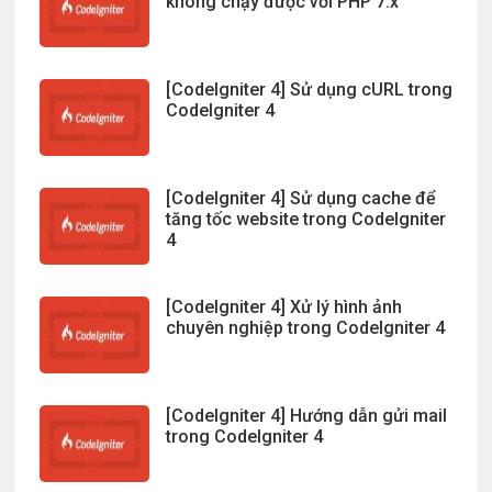
không chạy được với PHP 7.x
[CodeIgniter 4] Sử dụng cURL trong
CodeIgniter 4
[CodeIgniter 4] Sử dụng cache để
tăng tốc website trong CodeIgniter
4
[CodeIgniter 4] Xử lý hình ảnh
chuyên nghiệp trong CodeIgniter 4
[CodeIgniter 4] Hướng dẫn gửi mail
trong CodeIgniter 4