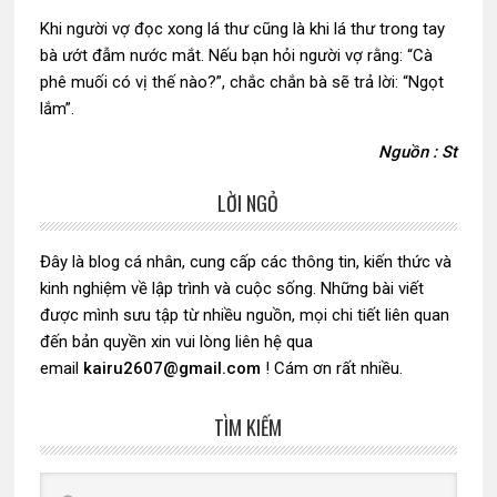
Khi người vợ đọc xong lá thư cũng là khi lá thư trong tay
bà ướt đẫm nước mắt. Nếu bạn hỏi người vợ rằng: “Cà
phê muối có vị thế nào?”, chắc chắn bà sẽ trả lời: “Ngọt
lắm”.
Nguồn : St
LỜI NGỎ
Sidebar
chính
Đây là blog cá nhân, cung cấp các thông tin, kiến thức và
kinh nghiệm về lập trình và cuộc sống. Những bài viết
được mình sưu tập từ nhiều nguồn, mọi chi tiết liên quan
đến bản quyền xin vui lòng liên hệ qua
email
kairu2607@gmail.com
! Cám ơn rất nhiều.
TÌM KIẾM
Search