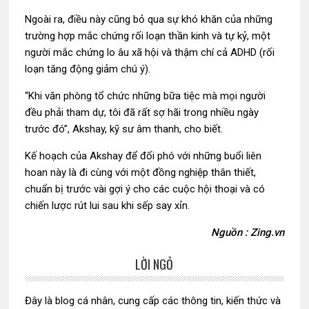
Ngoài ra, điều này cũng bỏ qua sự khó khăn của những
trường hợp mắc chứng rối loạn thần kinh và tự kỷ, một
người mắc chứng lo âu xã hội và thậm chí cả ADHD (rối
loạn tăng động giảm chú ý).
“Khi văn phòng tổ chức những bữa tiệc mà mọi người
đều phải tham dự, tôi đã rất sợ hãi trong nhiều ngày
trước đó”, Akshay, kỹ sư âm thanh, cho biết.
Kế hoạch của Akshay để đối phó với những buổi liên
hoan này là đi cùng với một đồng nghiệp thân thiết,
chuẩn bị trước vài gợi ý cho các cuộc hội thoại và có
chiến lược rút lui sau khi sếp say xỉn.
Nguồn : Zing.vn
LỜI NGỎ
Sidebar
chính
Đây là blog cá nhân, cung cấp các thông tin, kiến thức và