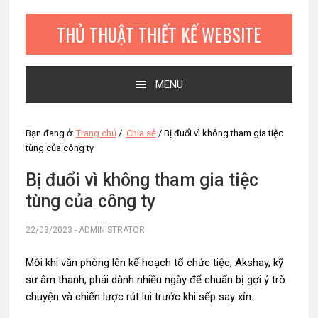
Bỏ
Skip
Bỏ
qua
to
qua
THỦ THUẬT THIẾT KẾ WEBSITE
primary
main
primary
navigation
content
sidebar
MENU
Bạn đang ở:
Trang chủ
/
Chia sẻ
/
Bị đuổi vì không tham gia tiệc
tùng của công ty
Bị đuổi vì không tham gia tiệc
tùng của công ty
22/03/2023
-
ADMINISTRATOR
Mỗi khi văn phòng lên kế hoạch tổ chức tiệc, Akshay, kỹ
sư âm thanh, phải dành nhiều ngày để chuẩn bị gợi ý trò
chuyện và chiến lược rút lui trước khi sếp say xỉn.