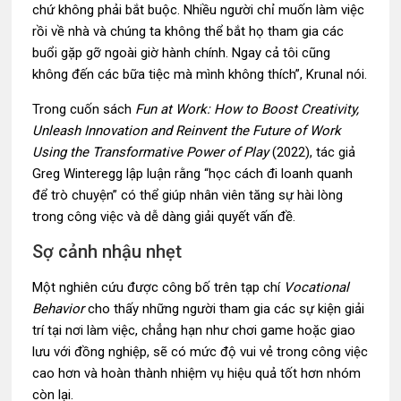
chứ không phải bắt buộc. Nhiều người chỉ muốn làm việc
rồi về nhà và chúng ta không thể bắt họ tham gia các
buổi gặp gỡ ngoài giờ hành chính. Ngay cả tôi cũng
không đến các bữa tiệc mà mình không thích”, Krunal nói.
Trong cuốn sách
Fun at Work: How to Boost Creativity,
Unleash Innovation and Reinvent the Future of Work
Using the Transformative Power of Play
(2022), tác giả
Greg Winteregg lập luận rằng “học cách đi loanh quanh
để trò chuyện” có thể giúp nhân viên tăng sự hài lòng
trong công việc và dễ dàng giải quyết vấn đề.
Sợ cảnh nhậu nhẹt
Một nghiên cứu được công bố trên tạp chí
Vocational
Behavior
cho thấy những người tham gia các sự kiện giải
trí tại nơi làm việc, chẳng hạn như chơi game hoặc giao
lưu với đồng nghiệp, sẽ có mức độ vui vẻ trong công việc
cao hơn và hoàn thành nhiệm vụ hiệu quả tốt hơn nhóm
còn lại.