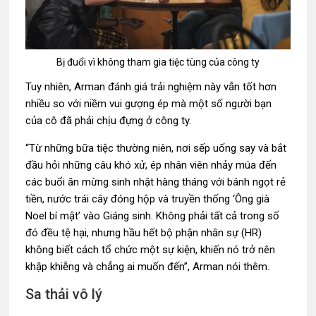
Bị đuổi vì không tham gia tiệc tùng của công ty
Tuy nhiên, Arman đánh giá trải nghiệm này vẫn tốt hơn
nhiều so với niềm vui gượng ép mà một số người bạn
của cô đã phải chịu đựng ở công ty.
“Từ những bữa tiệc thường niên, nơi sếp uống say và bắt
đầu hỏi những câu khó xử, ép nhân viên nhảy múa đến
các buổi ăn mừng sinh nhật hàng tháng với bánh ngọt rẻ
tiền, nước trái cây đóng hộp và truyền thống ‘Ông già
Noel bí mật’ vào Giáng sinh. Không phải tất cả trong số
đó đều tệ hại, nhưng hầu hết bộ phận nhân sự (HR)
không biết cách tổ chức một sự kiện, khiến nó trở nên
khập khiễng và chẳng ai muốn đến”, Arman nói thêm.
Sa thải vô lý