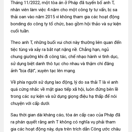
Tháng 11/2022, một tòa án ở Pháp đã tuyến bố anh T,
nhân viên làm việc 4 năm cho một công ty tư vấn, bị sa
thải oan vào năm 2015 vì không tham gia các hoạt động
bonding do công ty tổ chức, bao gồm hội thảo và sự kiện
cuối tuần.
Theo anh T, những buổi vui chơi này thường liên quan đến
tiệc tùng và xảy ra bắt nạt nặng nề. Chẳng hạn, ngủ
chung giường khi đi công tác, chế nhạo hành vi tình dục,
sử dụng biệt danh thô tục cho nhau và thậm chí đăng
ảnh “bịa đặt”, xuyên tạc lên mạng.
Về phía người sử dụng lao động, lý do sa thải T là vì anh
quá cứng nhắc về mặt giao tiếp xã hội, luôn đứng bên lề
trong các sự kiện và sử dụng giọng điệu hạ thấp để nói
chuyện với cấp dưới.
Sau thời gian dài kháng cáo, tòa án cấp cao của Pháp đã
ra phán quyết rằng anh T không có nghĩa vụ phải tham
gia các hoạt động này, dựa trên trích dẫn Công ước châu