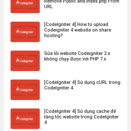
Remove Public and Index.php From
URL
[CodeIgniter 4] How to upload
Codeigniter 4 website on share
hosting?
Sửa lỗi website Codeigniter 2.x
không chạy được với PHP 7.x
[CodeIgniter 4] Sử dụng cURL trong
CodeIgniter 4
[CodeIgniter 4] Sử dụng cache để
tăng tốc website trong CodeIgniter
4